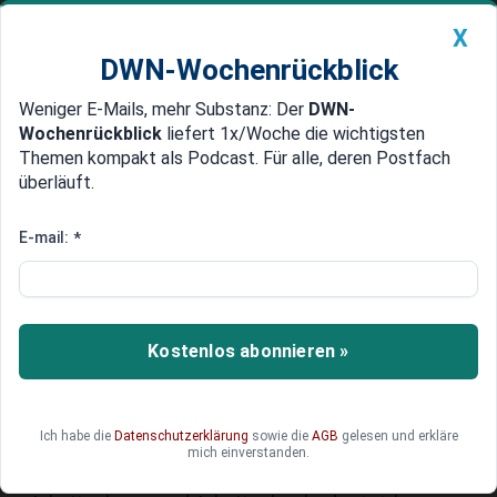
X
DWN-Wochenrückblick
Weniger E-Mails, mehr Substanz: Der
DWN-
Geldanlage Premium
Newsticker
MEIN DWN:
Wochenrückblick
liefert 1x/Woche die wichtigsten
Der Link zum kostenlosen Artikel ist
Edelmetalle
DWN-Magazin
China
Themen kompakt als Podcast. Für alle, deren Postfach
abgelaufen.
überläuft.
DWN-Wochenrückblick
Auto Premium
Comeback des Büros: Vom
E-mail:
*
Homeoffice zurück in die Firma?
Seit der Corona-Pandemie hat sich das
Homeoffice in vielen deutschen Unternehmen
Kostenlos abonnieren »
etabliert. Seit 2023 setzen viele Firmen auf ein
hybrides Arbeitsmodell – eine Mischung aus
mobilem Arbeiten zuhause und in der Firma. Doch
Ich habe die
Datenschutzerklärung
sowie die
AGB
gelesen und erkläre
nun kommt offenbar die Trendwende: Bringt
mich einverstanden.
2025 das Comeback des Büros? Was das für