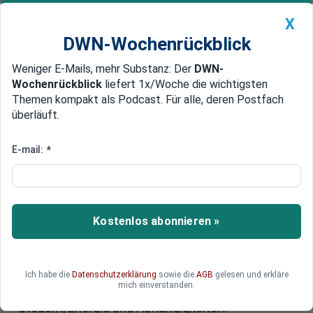
X
DWN-Wochenrückblick
Weniger E-Mails, mehr Substanz: Der
DWN-
Geldanlage Premium
Newsticker
MEIN DWN:
Wochenrückblick
liefert 1x/Woche die wichtigsten
Edelmetalle
DWN-Magazin
China
Themen kompakt als Podcast. Für alle, deren Postfach
überläuft.
DWN-Wochenrückblick
Auto Premium
Studie von KfW Research:
E-mail:
*
Industriestandort Deutschland
benötigt mehr Wagniskapital
Kostenlos abonnieren »
Deutschlands Industrie steht unter Druck: KfW
Research sieht schrumpfende Wertschöpfung
und zu wenig Risikokapital. Chefvolkswirt Dirk
Schumacher fordert mehr Mut, bessere
Ich habe die
Datenschutzerklärung
sowie die
AGB
gelesen und erkläre
mich einverstanden.
Bedingungen für Start-ups und Entlastung bei
Steuern, Energie und Abhängigkeiten.