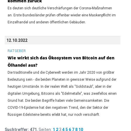
kommen zurück
Es deuten sich deutliche Verschärfungen der Corona-Maßnahmen
an. Erste Bundesländer prüfen offenbar wieder eine Maskenpflicht im
Einzelhandel und anderen öffentlichen Gebäuden.
12.10.2022
RATGEBER
Wie wirkt sich das Ökosystem von Bitcoin auf den
Ölhandel aus?
Die traditionelle und die Cyberwelt werden im Jahr 2020 von größter
Bedeutung sein - die beiden Planeten in gewisser Weise aufgrund der
heutigen Umstände. In der realen Welt als "Goldstaub", aber in der
digitalen Umgebung, Bitcoins als "Edelmetalle", was zweifellos einen
Grund hat. Die beiden Begriffe haben viele Gemeinsamkeiten. Die
COVID-19-Epidemie hat den negativen Trend, den der Sektor der
flüssigen Edelsteine bereits erlebt hat, nur noch verschärft.
Suchtreffer:
471
, Seiten:
1
2
3
4
5
6
7
8
10