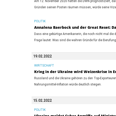
Am 12. November 2020 hatten die DWN prognostiziert, dass
Gründen seinen Posten räumen müssen, würde seine Vize-Pr
POLITIK
Annalena Baerbock und der Great Reset: Da
Dass eine gebürtige Amerikanerin, die noch nicht mal die
Frage lautet: Was sind die wahren Gründe für die Berufung 
19.02.2022
WIRTSCHAFT
Krieg in der Ukraine wird Weizenkrise in 
Russland und die Ukraine gehören zu den Top-Exporteuren 
Nahrungsmittel-Inflation würde deutlich steigen.
15.02.2022
POLITIK
Ukraine meldet Cyber-Angriffe auf Minist