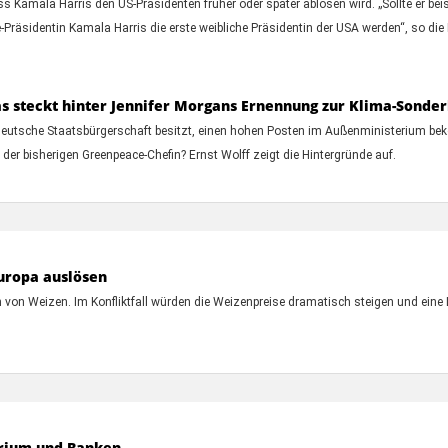
 Kamala Harris den US-Präsidenten früher oder später ablösen wird. „Sollte er be
äsidentin Kamala Harris die erste weibliche Präsidentin der USA werden“, so die
s steckt hinter Jennifer Morgans Ernennung zur Klima-Sonde
 deutsche Staatsbürgerschaft besitzt, einen hohen Posten im Außenministerium be
der bisherigen Greenpeace-Chefin? Ernst Wolff zeigt die Hintergründe auf.
Europa auslösen
von Weizen. Im Konfliktfall würden die Weizenpreise dramatisch steigen und eine L
erium und Banken