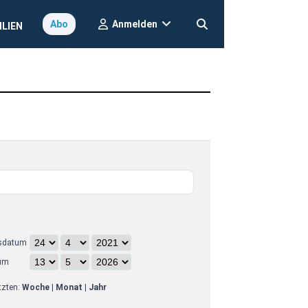
Anmelden
Abo
ILIEN
sdatum
um
etzten:
Woche
|
Monat
|
Jahr