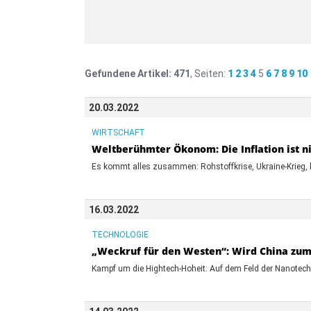
Gefundene Artikel:
471
, Seiten:
1
2
3
4
5
6
7
8
9
10
20.03.2022
WIRTSCHAFT
Weltberühmter Ökonom: Die Inflation ist ni
Es kommt alles zusammen: Rohstoffkrise, Ukraine-Krieg, 
16.03.2022
TECHNOLOGIE
„Weckruf für den Westen“: Wird China zum
Kampf um die Hightech-Hoheit: Auf dem Feld der Nanotechno