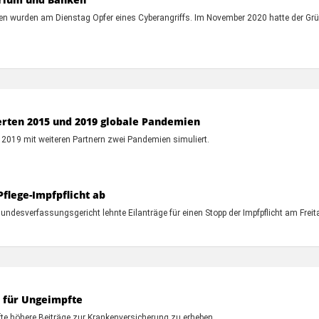
en wurden am Dienstag Opfer eines Cyberangriffs. Im November 2020 hatte der Gr
rten 2015 und 2019 globale Pandemien
2019 mit weiteren Partnern zwei Pandemien simuliert.
Pflege-Impfpflicht ab
 Bundesverfassungsgericht lehnte Eilanträge für einen Stopp der Impfpflicht am Freit
 für Ungeimpfte
fte höhere Beiträge zur Krankenversicherung zu erheben.