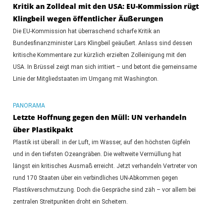
Kritik an Zolldeal mit den USA: EU-Kommission rügt
Klingbeil wegen öffentlicher Äußerungen
Die EU-Kommission hat überraschend scharfe Kritik an
Bundesfinanzminister Lars Klingbeil geäußert. Anlass sind dessen
kritische Kommentare zur kürzlich erzielten Zolleinigung mit den
USA. In Brüssel zeigt man sich irritiert – und betont die gemeinsame
Linie der Mitgliedstaaten im Umgang mit Washington.
PANORAMA
Letzte Hoffnung gegen den Müll: UN verhandeln
über Plastikpakt
Plastik ist überall: in der Luft, im Wasser, auf den höchsten Gipfeln
und in den tiefsten Ozeangräben. Die weltweite Vermüllung hat
längst ein kritisches Ausmaß erreicht. Jetzt verhandeln Vertreter von
rund 170 Staaten über ein verbindliches UN-Abkommen gegen
Plastikverschmutzung. Doch die Gespräche sind zäh – vor allem bei
zentralen Streitpunkten droht ein Scheitern.