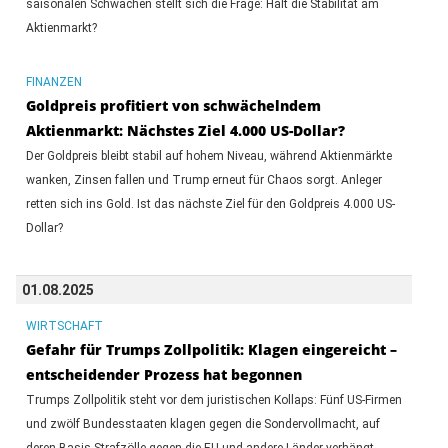
saisonalen Schwächen stellt sich die Frage: Hält die Stabilität am
Aktienmarkt?
FINANZEN
Goldpreis profitiert von schwächelndem
Aktienmarkt: Nächstes Ziel 4.000 US-Dollar?
Der Goldpreis bleibt stabil auf hohem Niveau, während Aktienmärkte
wanken, Zinsen fallen und Trump erneut für Chaos sorgt. Anleger
retten sich ins Gold. Ist das nächste Ziel für den Goldpreis 4.000 US-
Dollar?
01.08.2025
WIRTSCHAFT
Gefahr für Trumps Zollpolitik: Klagen eingereicht –
entscheidender Prozess hat begonnen
Trumps Zollpolitik steht vor dem juristischen Kollaps: Fünf US-Firmen
und zwölf Bundesstaaten klagen gegen die Sondervollmacht, auf
deren Basis Strafzölle gegen die EU und andere Länder verhängt