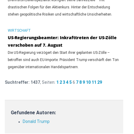
drastischen Folgen für den Aktienkurs. Hinter der Entscheidung
stehen geopolitische Risiken und wirtschaftliche Unsicherheiten.
WIRTSCHAFT
US-Regierungsbeamter: Inkrafttreten der US-Zölle
verschoben auf 7. August
Die US-Regierung verzögert den Start ihrer geplanten US-Zölle –
betroffen sind auch EU-Importe. Präsident Trump verschärft den Ton
gegenüber internationalen Handelspartnern.
Suchtreffer:
1437
, Seiten:
1
2
3
4
5
6
7
8
9
10
11
29
Gefundene Autoren:
Donald Trump