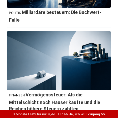
Milliardäre besteuern: Die Buchwert-
POLITIK
Falle
Vermögenssteuer: Als die
FINANZEN
Mittelschicht noch Häuser kaufte und die
Reichen höhere Steuern zahlten
3 Monate DWN für nur 4,99 EUR
>> Ja, ich will Zugang >>