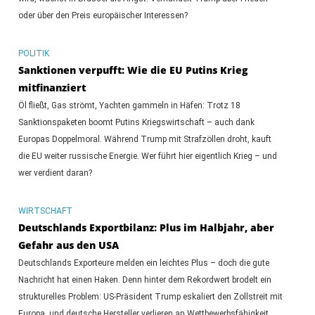
oder über den Preis europäischer Interessen?
POLITIK
Sanktionen verpufft: Wie die EU Putins Krieg
mitfinanziert
Öl fließt, Gas strömt, Yachten gammeln in Häfen: Trotz 18
Sanktionspaketen boomt Putins Kriegswirtschaft – auch dank
Europas Doppelmoral. Während Trump mit Strafzöllen droht, kauft
die EU weiter russische Energie. Wer führt hier eigentlich Krieg – und
wer verdient daran?
WIRTSCHAFT
Deutschlands Exportbilanz: Plus im Halbjahr, aber
Gefahr aus den USA
Deutschlands Exporteure melden ein leichtes Plus – doch die gute
Nachricht hat einen Haken. Denn hinter dem Rekordwert brodelt ein
strukturelles Problem: US-Präsident Trump eskaliert den Zollstreit mit
Europa, und deutsche Hersteller verlieren an Wettbewerbsfähigkeit.