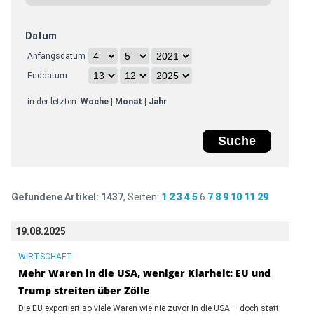
Datum
Anfangsdatum
Enddatum
in der letzten:
Woche
|
Monat
|
Jahr
Gefundene Artikel:
1437
, Seiten:
1
2
3
4
5
6
7
8
9
10
11
29
19.08.2025
WIRTSCHAFT
Mehr Waren in die USA, weniger Klarheit: EU und
Trump streiten über Zölle
Die EU exportiert so viele Waren wie nie zuvor in die USA – doch statt