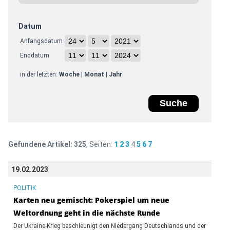
Datum
Anfangsdatum
Enddatum
in der letzten:
Woche
|
Monat
|
Jahr
Gefundene Artikel:
325
, Seiten:
1
2
3
4
5
6
7
19.02.2023
POLITIK
Karten neu gemischt: Pokerspiel um neue
Weltordnung geht in die nächste Runde
Der Ukraine-Krieg beschleunigt den Niedergang Deutschlands und der