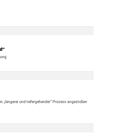
d“
lung.
in „längerer und tiefergehender“ Prozess angestoßen