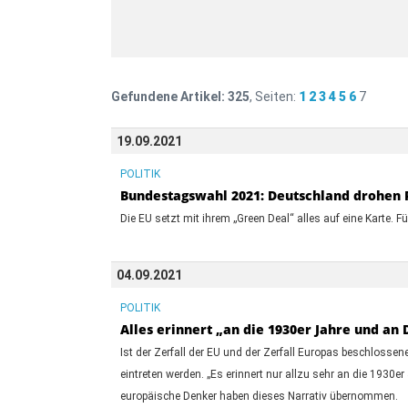
Gefundene Artikel:
325
, Seiten:
1
2
3
4
5
6
7
19.09.2021
POLITIK
Bundestagswahl 2021: Deutschland drohen P
Die EU setzt mit ihrem „Green Deal“ alles auf eine Karte.
04.09.2021
POLITIK
Alles erinnert „an die 1930er Jahre und an
Ist der Zerfall der EU und der Zerfall Europas beschlosse
eintreten werden. „Es erinnert nur allzu sehr an die 1930e
europäische Denker haben dieses Narrativ übernommen.