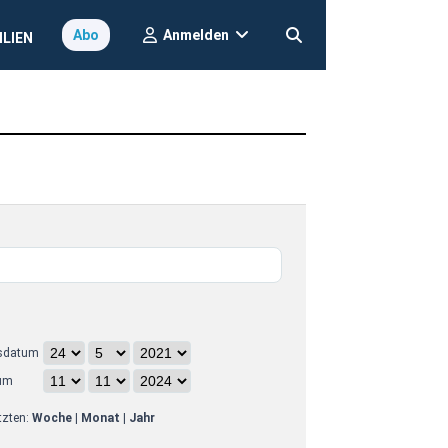
Anmelden
Abo
ILIEN
sdatum
um
etzten:
Woche
|
Monat
|
Jahr