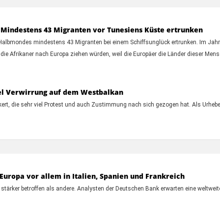
 Mindestens 43 Migranten vor Tunesiens Küste ertrunken
albmondes mindestens 43 Migranten bei einem Schiffsunglück ertrunken. Im Jahr 2
ie Afrikaner nach Europa ziehen würden, weil die Europäer die Länder dieser Mensc
iel Verwirrung auf dem Westbalkan
kert, die sehr viel Protest und auch Zustimmung nach sich gezogen hat. Als Urheb
n Europa vor allem in Italien, Spanien und Frankreich
nd stärker betroffen als andere. Analysten der Deutschen Bank erwarten eine weltwe