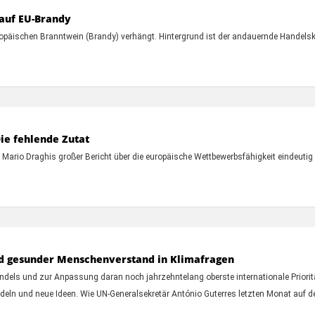
auf EU-Brandy
äischen Branntwein (Brandy) verhängt. Hintergrund ist der andauernde Handelskon
ie fehlende Zutat
 Mario Draghis großer Bericht über die europäische Wettbewerbsfähigkeit eindeutig
und gesunder Menschenverstand in Klimafragen
 und zur Anpassung daran noch jahrzehntelang oberste internationale Priorität
ln und neue Ideen. Wie UN-Generalsekretär António Guterres letzten Monat auf d