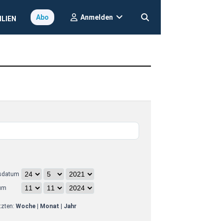
Anmelden
Abo
ILIEN
sdatum
um
etzten:
Woche
|
Monat
|
Jahr