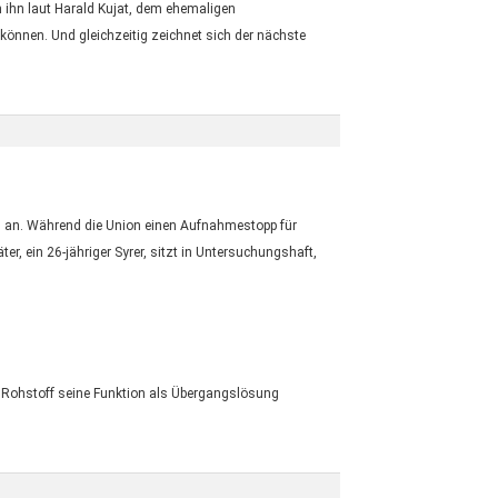
n ihn laut Harald Kujat, dem ehemaligen
önnen. Und gleichzeitig zeichnet sich der nächste
s an. Während die Union einen Aufnahmestopp für
r, ein 26-jähriger Syrer, sitzt in Untersuchungshaft,
r Rohstoff seine Funktion als Übergangslösung