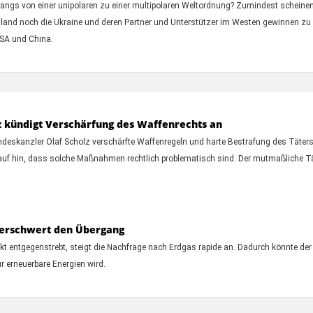
ergangs von einer unipolaren zu einer multipolaren Weltordnung? Zumindest scheine
and noch die Ukraine und deren Partner und Unterstützer im Westen gewinnen zu k
USA und China.
z kündigt Verschärfung des Waffenrechts an
ndeskanzler Olaf Scholz verschärfte Waffenregeln und harte Bestrafung des Täter
rauf hin, dass solche Maßnahmen rechtlich problematisch sind. Der mutmaßliche Täte
 erschwert den Übergang
 entgegenstrebt, steigt die Nachfrage nach Erdgas rapide an. Dadurch könnte de
r erneuerbare Energien wird.