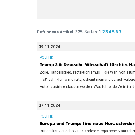
Gefundene Artikel:
325
, Seiten:
1
2
3
4
5
6
7
09.11.2024
POLITIK
Trump 2.0: Deutsche Wirtschaft fürchtet H
Zölle, Handelskrieg, Protektionismus – die Wahl von Tru
first“ sehr klar formulierte, scheint niemand darauf vor
Autoindustrie entlassen werden. Was führende Vertreter 
07.11.2024
POLITIK
Europa und Trump: Eine neue Herausforderu
Bundeskanzler Scholz und andere europäische Staatsober