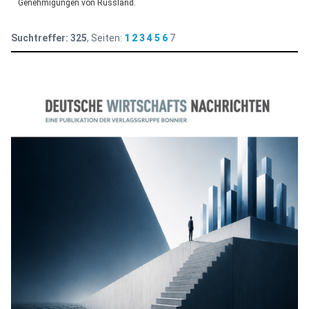
Genehmigungen von Russland.
Suchtreffer:
325
, Seiten:
1
2
3
4
5
6
7