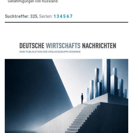
Genehmigungen von Russland.
Suchtreffer:
325
, Seiten:
1
3
4
5
6
7