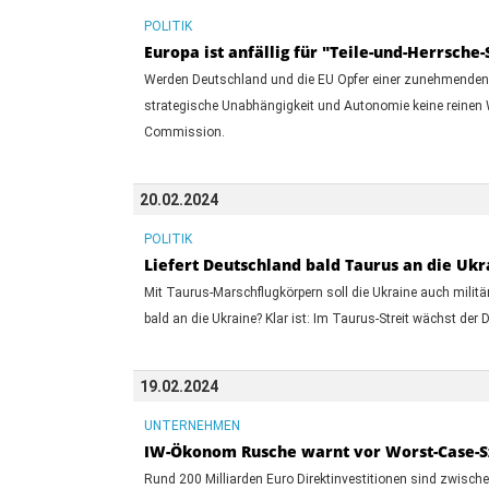
POLITIK
Europa ist anfällig für "Teile-und-Herrsch
Werden Deutschland und die EU Opfer einer zunehmenden R
strategische Unabhängigkeit und Autonomie keine reinen W
Commission.
20.02.2024
POLITIK
Liefert Deutschland bald Taurus an die Ukr
Mit Taurus-Marschflugkörpern soll die Ukraine auch militär
bald an die Ukraine? Klar ist: Im Taurus-Streit wächst der
19.02.2024
UNTERNEHMEN
IW-Ökonom Rusche warnt vor Worst-Case-S
Rund 200 Milliarden Euro Direktinvestitionen sind zwis