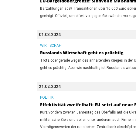
EU-Bargeldobergrenze: Sinnvolle Maßnahme
Barzahlungen ade? Transaktionen über 10.000 Euro sollen
geeinigt. Offiziell, um effektiver gegen Geldwäsche vorzu
01.03.2024
WIRTSCHAFT
Russlands Wirtschaft geht es prächtig
Trotz oder gerade wegen des anhaltenden Krieges in der U
geht es prächtig. Aber wie nachhaltig ist Russlands wirtsch
21.02.2024
POLITIK
Effektivität zweifelhaft: EU setzt auf neue
Kurz vor dem zweiten Jahrestag des Überfalls auf die Ukr
militärische Ziele und sollen unter anderem auch Firmen mi
Vermögenswerten der russischen Zentralbank abschöpfen -