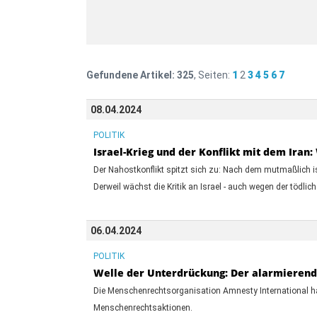
Gefundene Artikel:
325
, Seiten:
1
2
3
4
5
6
7
08.04.2024
POLITIK
Israel-Krieg und der Konflikt mit dem Iran:
Der Nahostkonflikt spitzt sich zu: Nach dem mutmaßlich i
Derweil wächst die Kritik an Israel - auch wegen der tödlic
06.04.2024
POLITIK
Welle der Unterdrückung: Der alarmierende
Die Menschenrechtsorganisation Amnesty International hat
Menschenrechtsaktionen.