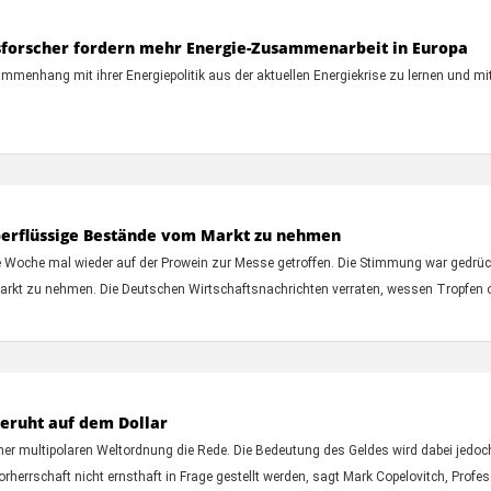
ftsforscher fordern mehr Energie-Zusammenarbeit in Europa
mmenhang mit ihrer Energiepolitik aus der aktuellen Energiekrise zu lernen und mi
überflüssige Bestände vom Markt zu nehmen
e Woche mal wieder auf der Prowein zur Messe getroffen. Die Stimmung war gedrück
kt zu nehmen. Die Deutschen Wirtschaftsnachrichten verraten, wessen Tropfen of
eruht auf dem Dollar
er multipolaren Weltordnung die Rede. Die Bedeutung des Geldes wird dabei jedoch 
herrschaft nicht ernsthaft in Frage gestellt werden, sagt Mark Copelovitch, Profess