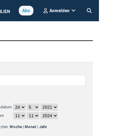
Anmelden
Abo
ILIEN
sdatum
um
etzten:
Woche
|
Monat
|
Jahr