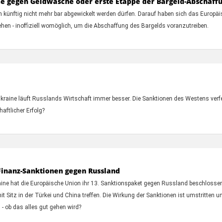
 gegen Geldwäsche oder erste Etappe der Bargeld-Abschaff
 künftig nicht mehr bar abgewickelt werden dürfen. Darauf haben sich das Europäi
gehen - inoffiziell womöglich, um die Abschaffung des Bargelds voranzutreiben.
kraine läuft Russlands Wirtschaft immer besser. Die Sanktionen des Westens verf
aftlicher Erfolg?
 Finanz-Sanktionen gegen Russland
aine hat die Europäische Union ihr 13. Sanktionspaket gegen Russland beschlossen
t Sitz in der Türkei und China treffen. Die Wirkung der Sanktionen ist umstritten un
 ob das alles gut gehen wird?