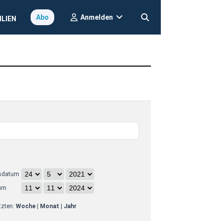
Anmelden
Abo
ILIEN
sdatum
um
etzten:
Woche
|
Monat
|
Jahr