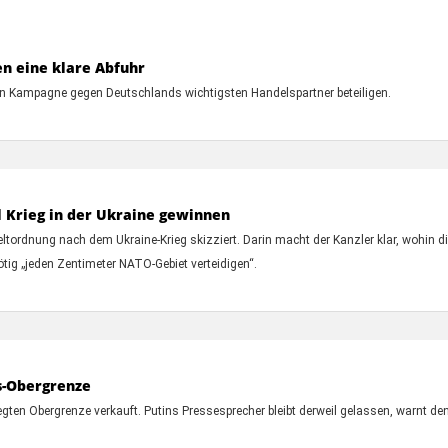
en eine klare Abfuhr
rten Kampagne gegen Deutschlands wichtigsten Handelspartner beteiligen.
l Krieg in der Ukraine gewinnen
ltordnung nach dem Ukraine-Krieg skizziert. Darin macht der Kanzler klar, wohin d
tig „jeden Zentimeter NATO-Gebiet verteidigen“.
s-Obergrenze
legten Obergrenze verkauft. Putins Pressesprecher bleibt derweil gelassen, warnt 