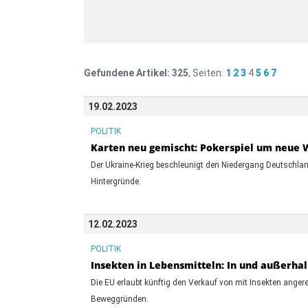
Gefundene Artikel:
325
, Seiten:
1
2
3
4
5
6
7
19.02.2023
POLITIK
Karten neu gemischt: Pokerspiel um neue 
Der Ukraine-Krieg beschleunigt den Niedergang Deutschland
Hintergründe.
12.02.2023
POLITIK
Insekten in Lebensmitteln: In und außerha
Die EU erlaubt künftig den Verkauf von mit Insekten ange
Beweggründen.