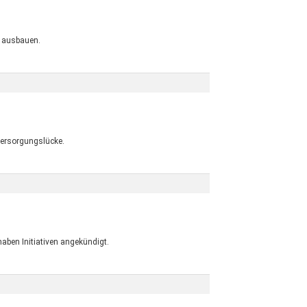
r ausbauen.
Versorgungslücke.
aben Initiativen angekündigt.