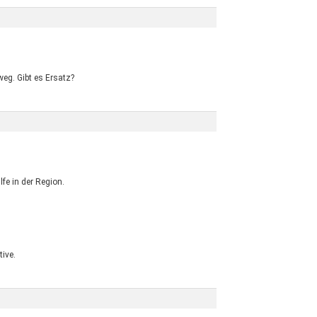
 weg. Gibt es Ersatz?
fe in der Region.
tive.