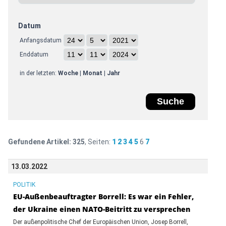
Datum
Anfangsdatum
Enddatum
in der letzten:
Woche
|
Monat
|
Jahr
Gefundene Artikel:
325
, Seiten:
1
2
3
4
5
6
7
13.03.2022
POLITIK
EU-Außenbeauftragter Borrell: Es war ein Fehler,
der Ukraine einen NATO-Beitritt zu versprechen
Der außenpolitische Chef der Europäischen Union, Josep Borrell,