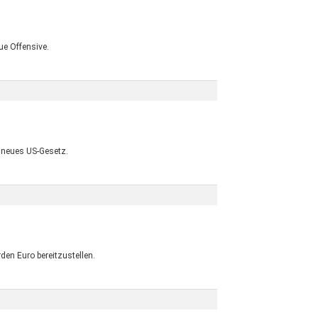
ue Offensive.
n neues US-Gesetz.
den Euro bereitzustellen.