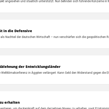
ojekt angesehen und staatlich unterstützt. Nun befinden sich führende Konzerne in f
t in die Defensive
als Nachteil der deutschen Wirtschaft – nun verschärfen sich die geopolitischen
Ablehnung der Entwicklungsländer
die Weltklimakonferenz in Ägypten verlängert. Kann Geld den Widerstand gegen die
zu erhalten
vestieren, um die Kernkraft auf dem derzeitigen Niveau zu erhalten, sagt EU-Komm