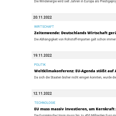
Die Windenergie wird seit Jahren in Europa als Prestigepr
20.11.2022
WIRTSCHAFT
Zeitenwende: Deutschlands Wirtschaft gerä
Die Abhängigkeit von Rohstoff-Importen galt schon immer 
19.11.2022
POLITIK
Weltklimakonferenz: EU-Agenda stößt auf 
Da sich die Staaten bisher nicht einigen konnten, wurde 
12.11.2022
TECHNOLOGIE
EU muss massiv investieren, um Kernkraft 
Die Europäische Union muss bis zu 450 Milliarden Euro in