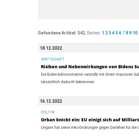
Gefundene Artikel:
542
, Seiten:
1
2
3
4
5
6
7
8
9
10
18.12.2022
WIRTSCHAFT
Risiken und Nebenwirkungen von Bidens S
Die Biden-Administration verstößt mit ihrem massiven Su
tatsächlich dadurch bekommen.
16.12.2022
POLITIK
Orban knickt ein: EU einigt sich auf Millia
Ungarn hat seine Veto-Drohungen gegen Darlehen für die Uk