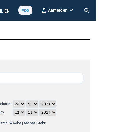
Anmelden
Abo
ILIEN
sdatum
um
etzten:
Woche
|
Monat
|
Jahr