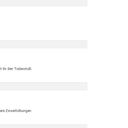
zt ihr den Todesstoß.
tere Zinserhöhungen.