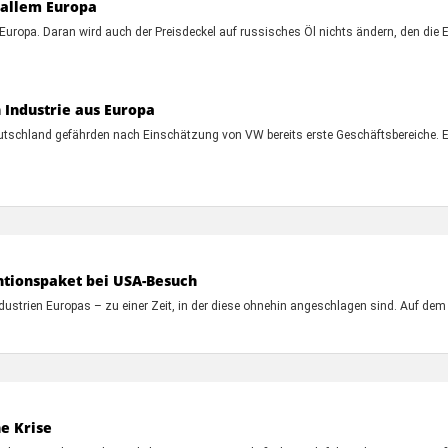
 allem Europa
uropa. Daran wird auch der Preisdeckel auf russisches Öl nichts ändern, den die 
 Industrie aus Europa
eutschland gefährden nach Einschätzung von VW bereits erste Geschäftsbereiche. 
ntionspaket bei USA-Besuch
ustrien Europas – zu einer Zeit, in der diese ohnehin angeschlagen sind. Auf dem
ne Krise