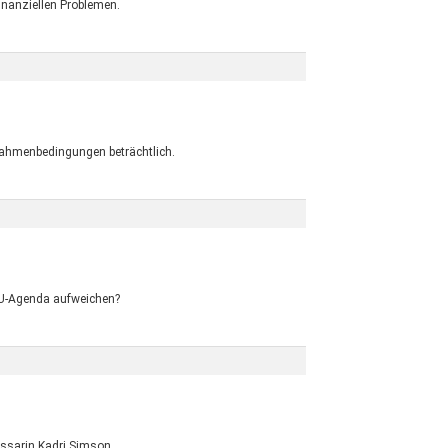
inanziellen Problemen.
 Rahmenbedingungen beträchtlich.
 EU-Agenda aufweichen?
issarin Kadri Simson.