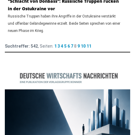
"Schlacht von Donbass": Russische Truppen rücken
in der Ostukraine vor
Russische Truppen haben ihre Angriffe in der Ostukraine verstärkt
und offenbar Geländegewinne erzielt. Beide Seiten sprechen von einer
neuen Phase im Krieg.
Suchtreffer:
542
, Seiten:
1
3
4
5
6
7
8
9
10
11