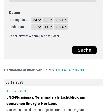
Datum
Anfangsdatum
Enddatum
in der letzten:
Woche
|
Monat
|
Jahr
Gefundene Artikel:
542
, Seiten:
1
2
3
4
5
6
7
8
9
11
05.12.2023
TECHNOLOGIE
LNG-Flüssiggas: Terminals als Lichtblick am
deutschen Energie-Horizont
Das waren noch die raren Tage des Ruhms, als der grüne