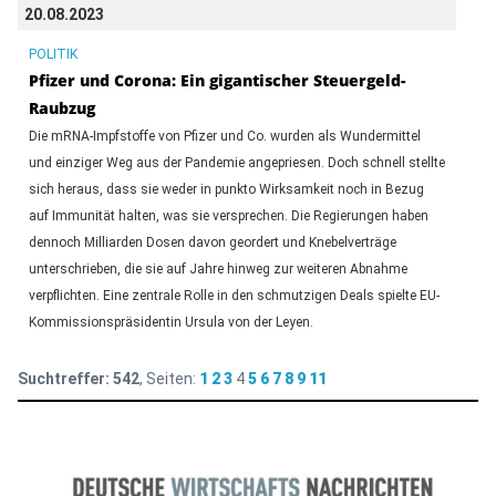
20.08.2023
POLITIK
Pfizer und Corona: Ein gigantischer Steuergeld-
Raubzug
Die mRNA-Impfstoffe von Pfizer und Co. wurden als Wundermittel
und einziger Weg aus der Pandemie angepriesen. Doch schnell stellte
sich heraus, dass sie weder in punkto Wirksamkeit noch in Bezug
auf Immunität halten, was sie versprechen. Die Regierungen haben
dennoch Milliarden Dosen davon geordert und Knebelverträge
unterschrieben, die sie auf Jahre hinweg zur weiteren Abnahme
verpflichten. Eine zentrale Rolle in den schmutzigen Deals spielte EU-
Kommissionspräsidentin Ursula von der Leyen.
Suchtreffer:
542
, Seiten:
1
2
3
4
5
6
7
8
9
11