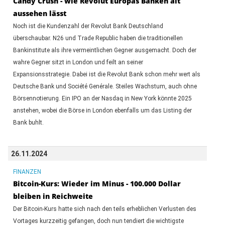
Candy Crush - wie Revolut Europas Banken alt
aussehen lässt
Noch ist die Kundenzahl der Revolut Bank Deutschland
überschaubar. N26 und Trade Republic haben die traditionellen
Bankinstitute als ihre vermeintlichen Gegner ausgemacht. Doch der
wahre Gegner sitzt in London und feilt an seiner
Expansionsstrategie. Dabei ist die Revolut Bank schon mehr wert als
Deutsche Bank und Société Genérale. Steiles Wachstum, auch ohne
Börsennotierung. Ein IPO an der Nasdaq in New York könnte 2025
anstehen, wobei die Börse in London ebenfalls um das Listing der
Bank buhlt.
26.11.2024
FINANZEN
Bitcoin-Kurs: Wieder im Minus - 100.000 Dollar
bleiben in Reichweite
Der Bitcoin-Kurs hatte sich nach den teils erheblichen Verlusten des
Vortages kurzzeitig gefangen, doch nun tendiert die wichtigste