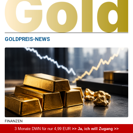
GOLDPREIS-NEWS
FINANZEN
Goldpreis aktuell kräftig im Plus: Schwache US-
3 Monate DWN für nur 4,99 EUR
>> Ja, ich will Zugang >>