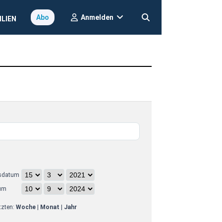
Anmelden
Abo
ILIEN
sdatum
um
etzten:
Woche
|
Monat
|
Jahr