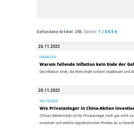
Gefundene Artikel:
285
, Seiten:
1
2
3
4
5
6
26.11.2023
FINANZEN
Warum fallende Inflation kein Ende der Go
Die Inflation sinkt, die Wirtschaft scheint stabilisiert un
20.11.2023
RATGEBER
Wie Privatanleger in China-Aktien investi
Chinas Aktienmarkt ist für Privatanleger noch gar nicht s
investiert und welche regulatorischen Risiken es zu beacht