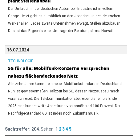
plant Stellenabbau
Der Umbruch in der deutschen Automobil-Industrie ist in vollem
Gange. Jetzt geht es allmählich an den Jobabbau in den deutschen
Werkshallen. Jedes zweite Unternehmen erwägt, Stellen abzubauen.
Das ist das Ergebnis einer Umfrage der Beratungsfirma Horvath.
16.07.2024
TECHNOLOGIE
5G für alle: Mobilfunk-Konzerne versprechen
nahezu flächendeckendes Netz
Alle zehn Jahre kommt ein neuer Mobilfunkstandard in Deutschland.
Nun ist gewissermaßen Halbzeit bei 5G, dessen Netzausbau rasch
voranschreitet. Die Telekommunikationsbetreiber planen bis Ende
2025 eine bundesweite Abdeckung von annähernd 100 Prozent. Der
Nachfolge-Standard 6G ist indes noch Zukunftsmusik.
Suchtreffer:
204
, Seiten:
1
2
3
4
5