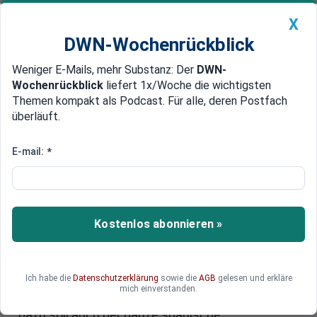
X
DWN-Wochenrückblick
Weniger E-Mails, mehr Substanz: Der
DWN-
Geldanlage Premium
Newsticker
MEIN DWN:
Wochenrückblick
liefert 1x/Woche die wichtigsten
Edelmetalle
DWN-Magazin
China
Themen kompakt als Podcast. Für alle, deren Postfach
überläuft.
DWN-Wochenrückblick
Auto Premium
US-Firmen für mehr Glaubwürdigkeit in Spanien
E-mail:
*
Goldman Sachs soll spanische
Banken beraten
Um das Vertrauen der Finanzmärkte wieder zu
Kostenlos abonnieren »
erlangen, soll Goldman Sachs die Bücher der
Problembank Bankia prüfen. Goldman Sachs
erhält so Einblicke in die Interna der Banken –
Ich habe die
Datenschutzerklärung
sowie die
AGB
gelesen und erkläre
genau die richtigen Informationen, um weiter
mich einverstanden.
Wetten gegen Europa anzubieten. Zusätzlich
dazu soll auch der ganze spanische