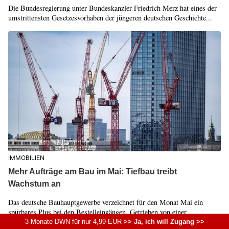
Die Bundesregierung unter Bundeskanzler Friedrich Merz hat eines der
umstrittensten Gesetzesvorhaben der jüngeren deutschen Geschichte...
IMMOBILIEN
Mehr Aufträge am Bau im Mai: Tiefbau treibt
Wachstum an
Das deutsche Bauhauptgewerbe verzeichnet für den Monat Mai ein
spürbares Plus bei den Bestelleingängen. Getrieben von einer
besonders...
3 Monate DWN für nur 4,99 EUR
>> Ja, ich will Zugang >>