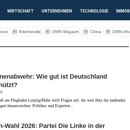
WIRTSCHAFT
UNTERNEHMEN
TECHNOLOGIE
IMMOB
mium
Edelmetalle
DWN-Magazin
China
DWN-Woc
KEL, KOMMENTARE UND ANALYSEN)
nenabwehr: Wie gut ist Deutschland
hützt?
26
ll am Flughafen Leipzig/Halle wirft Fragen auf, die weit über die laufenden
gen hinausreichen. Politiker und Experten...
n-Wahl 2026: Partei Die Linke in der