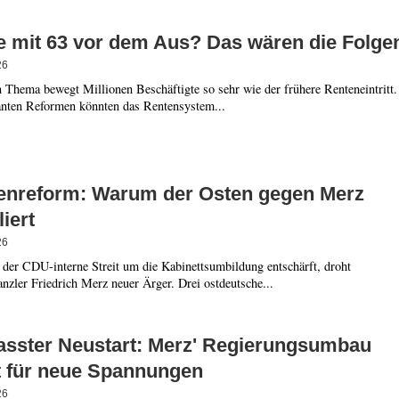
e mit 63 vor dem Aus? Das wären die Folge
26
 Thema bewegt Millionen Beschäftigte so sehr wie der frühere Renteneintritt.
anten Reformen könnten das Rentensystem...
enreform: Warum der Osten gegen Merz
liert
26
 der CDU-interne Streit um die Kabinettsumbildung entschärft, droht
zler Friedrich Merz neuer Ärger. Drei ostdeutsche...
asster Neustart: Merz' Regierungsumbau
t für neue Spannungen
26