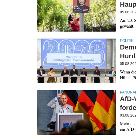
Haupt
05.08.20
Am 20. S
gewählt, 
POLITIK
Demok
Hürd
05.08.20
Wenn die
Hilfen. 
PANORA
AfD-
forde
03.08.20
Mehr als 
ein AfD-V