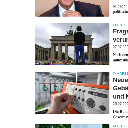
Mit acht 
politisch
POLITIK
Frag
verur
27.07.20
Nach dem
mutmaßlic
IMMOBIL
Neue
Gebä
und 
25.07.20
Die Bund
Gesetzes
POLITIK