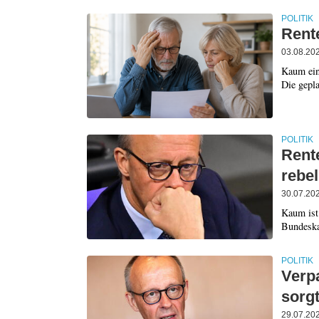
POLITIK
Rent
03.08.20
Kaum ein
Die gepl
POLITIK
Rent
rebel
30.07.20
Kaum ist
Bundeskan
POLITIK
Verp
sorg
29.07.20