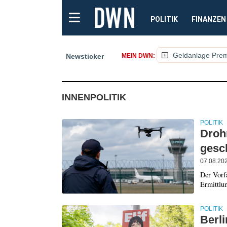
POLITIK
FINANZEN
Geldanlage Pre
Newsticker
MEIN DWN:
(NACHRICHTEN, ARTI
INNENPOLITIK
POLITIK
Droh
gesc
07.08.20
Der Vorfa
Ermittlun
POLITIK
Berli