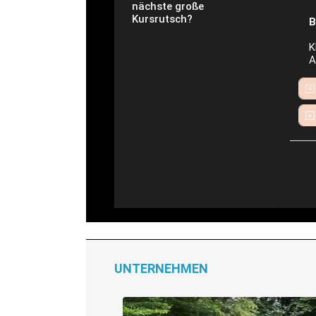
nächste große
Kursrutsch?
B
K
A
UNTERNEHMEN