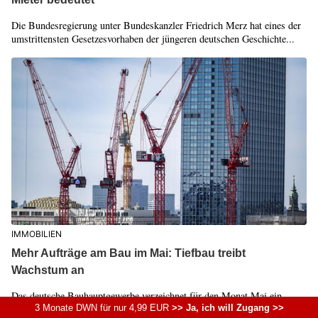
Die Bundesregierung unter Bundeskanzler Friedrich Merz hat eines der
umstrittensten Gesetzesvorhaben der jüngeren deutschen Geschichte...
IMMOBILIEN
Mehr Aufträge am Bau im Mai: Tiefbau treibt
Wachstum an
Das deutsche Bauhauptgewerbe verzeichnet für den Monat Mai ein
spürbares Plus bei den Bestelleingängen. Getrieben von einer
3 Monate DWN für nur 4,99 EUR
>> Ja, ich will Zugang >>