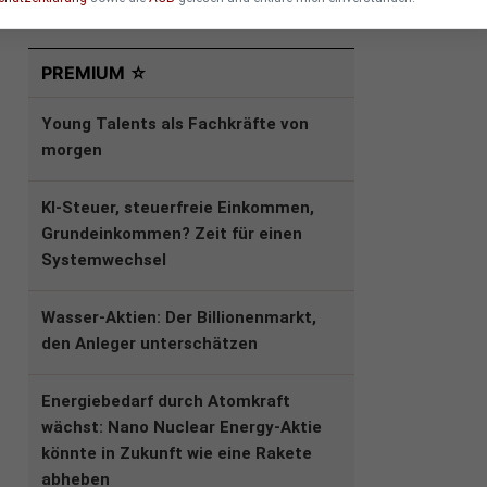
PREMIUM ☆
Young Talents als Fachkräfte von
morgen
KI-Steuer, steuerfreie Einkommen,
Grundeinkommen? Zeit für einen
Systemwechsel
Wasser-Aktien: Der Billionenmarkt,
den Anleger unterschätzen
Energiebedarf durch Atomkraft
wächst: Nano Nuclear Energy-Aktie
könnte in Zukunft wie eine Rakete
abheben