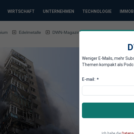
WIRTSCHAFT
UNTERNEHMEN
TECHNOLOGIE
IMMOB
mium
Edelmetalle
DWN-Magazin
China
DWN-Woche
D
Weniger E-Mails, mehr Sub
Themen kompakt als Podcast
E-mail:
*
Ich habe die
Datens