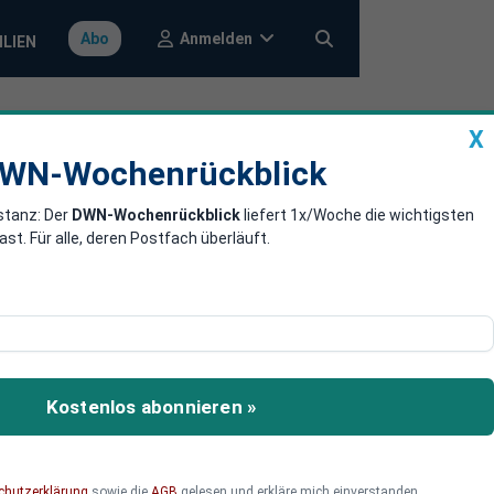
Anmelden
Abo
ILIEN
nrückblick
Auto Premium
X
WN-Wochenrückblick
ERFOLGSSTORY DER WOCHE
stanz: Der
DWN-Wochenrückblick
liefert 1x/Woche die wichtigsten
. Für alle, deren Postfach überläuft.
Kostenlos abonnieren »
UNTERNEHMENSPORTRÄT
Tsuga: Datenseilakt mit Netz und
doppeltem Boden
chutzerklärung
sowie die
AGB
gelesen und erkläre mich einverstanden.