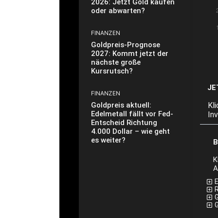
2026: Jetzt Gold kaufen
oder abwarten?
FINANZEN
Goldpreis-Prognose
2027: Kommt jetzt der
nächste große
Kursrutsch?
JE
FINANZEN
Kl
Goldpreis aktuell:
Edelmetall fällt vor Fed-
In
Entscheid Richtung
4.000 Dollar – wie geht
es weiter?
B
K
A
E
G