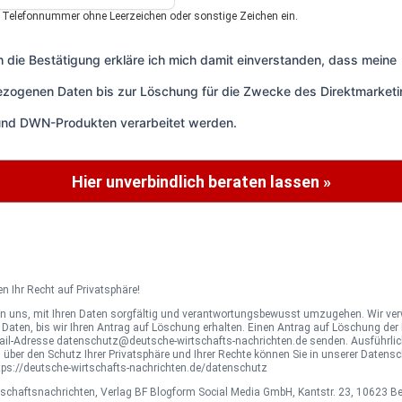
e Telefonnummer ohne Leerzeichen oder sonstige Zeichen ein.
 die Bestätigung erkläre ich mich damit einverstanden, dass meine
zogenen Daten bis zur Löschung für die Zwecke des Direktmarketi
und DWN-Produkten verarbeitet werden.
Hier unverbindlich beraten lassen »
en Ihr Recht auf Privatsphäre!
ten uns, mit Ihren Daten sorgfältig und verantwortungsbewusst umzugehen. Wir v
e Daten, bis wir Ihren Antrag auf Löschung erhalten. Einen Antrag auf Löschung de
Mail-Adresse datenschutz@deutsche-wirtschafts-nachrichten.de senden. Ausführlic
 über den Schutz Ihrer Privatsphäre und Ihrer Rechte können Sie in unserer Datens
tps://deutsche-wirtschafts-nachrichten.de/datenschutz
schaftsnachrichten, Verlag BF Blogform Social Media GmbH, Kantstr. 23, 10623 Be