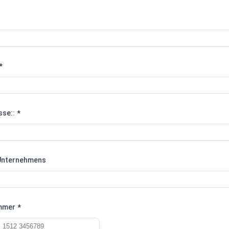
*
sse::
*
Unternehmens
mmer
*