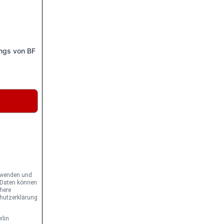
ngs von BF
erwenden und
r Daten können
here
chutzerklärung
rlin