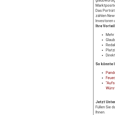
glaubwürdig
Marktpositi
Das Porträt
zählen News
Investoren 
Ihre Vorteil
Mehr 
Glaub
Redak
Platz
Direk
So könnte 
Pando
Feuer
"Aufs
Würs
Jetzt Unte
Füllen Sie 
Ihnen.