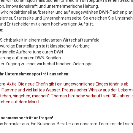
en wirtschaftsjournalistischen Umfeld. Im Mittelpunkt stehen Gesch
on, Innovationskraft und unternehmerische Haltung.
 wird redaktionell aufbereitet und auf ausgewählten DWN-Flächen plat
letter, Startseite und Unternehmensseite. So erreichen Sie Unterne
und Entscheider mit einem hochwertigen Auftritt.
e:
Sichtbarkeit in einem relevanten Wirtschaftsumfeld
würdige Darstellung statt klassischer Werbung
tionelle Aufbereitung durch DWN
ierung auf starken DWN-Kanälen
ter Zugang zu einer wirtschaftsnahen Zielgruppe
Ihr Unternehmensporträt aussehen:
ra-Aktie: Die neue Chefin gibt ein ungewöhnliches Eingeständnis ab
, Flamme und viel kaltes Wasser: Preussischer Whisky aus der Uckerm
tehen, hingehen, machen": Thomas Hintsche verkauft seit 30 Jahren g
tchen auf dem Markt
rnehmensporträt anfragen!
das Formular aus. Ein Business-Berater aus unserem Team meldet sich