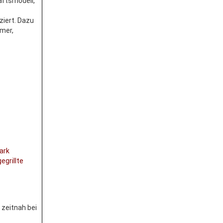
äftsmodell,
ziert. Dazu
hmer,
ark
egrillte
 zeitnah bei