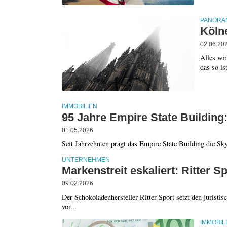
PANORA
Kölne
02.06.20
Alles wir
das so i
IMMOBILIEN
95 Jahre Empire State Building:
01.05.2026
Seit Jahrzehnten prägt das Empire State Building die Sk
UNTERNEHMEN
Markenstreit eskaliert: Ritter
09.02.2026
Der Schokoladenhersteller Ritter Sport setzt den juristi
vor...
IMMOBIL