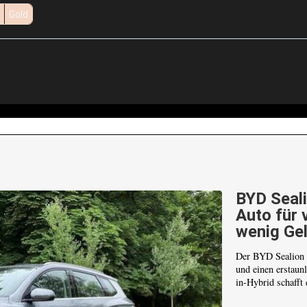
Gold
BYD Seali
Auto für 
wenig Ge
Der BYD Sealion 5
und einen erstaun
in-Hybrid schafft 