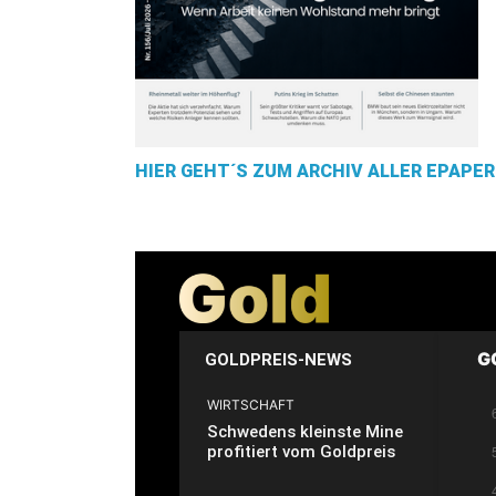
HIER GEHT´S ZUM ARCHIV ALLER EPAPER
G
GOLDPREIS-NEWS
WIRTSCHAFT
Schwedens kleinste Mine
profitiert vom Goldpreis