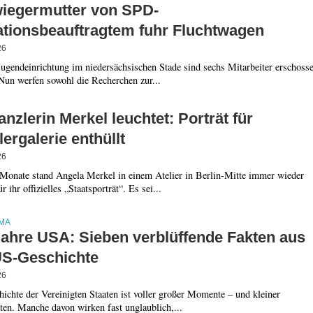
iegermutter von SPD-
ationsbeauftragtem fuhr Fluchtwagen
26
Jugendeinrichtung im niedersächsischen Stade sind sechs Mitarbeiter erschoss
Nun werfen sowohl die Recherchen zur...
nzlerin Merkel leuchtet: Porträt für
ergalerie enthüllt
26
Monate stand Angela Merkel in einem Atelier in Berlin-Mitte immer wieder
r ihr offizielles „Staatsporträt“. Es sei...
MA
Jahre USA: Sieben verblüffende Fakten aus
US-Geschichte
26
ichte der Vereinigten Staaten ist voller großer Momente – und kleiner
ten. Manche davon wirken fast unglaublich,...