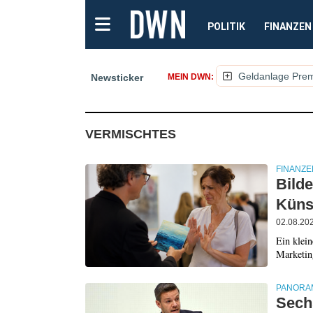
POLITIK
FINANZEN
Geldanlage Pre
Newsticker
MEIN DWN:
(NACHRICHTEN, ART
VERMISCHTES
FINANZE
Bilde
Küns
02.08.20
Ein klein
Marketin
PANORA
Sechs