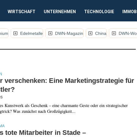
WIRTSCHAFT
UNTERNEHMEN
TECHNOLOGIE
IMMOB
mium
Edelmetalle
DWN-Magazin
China
DWN-Woc
IKEL, KOMMENTARE UND ANALYSEN)
N
r verschenken: Eine Marketingstrategie für
tler?
26
es Kunstwerk als Geschenk – eine charmante Geste oder ein strategischer
gtrick? Was zunächst nach Großzügigkeit...
MA
 tote Mitarbeiter in Stade –