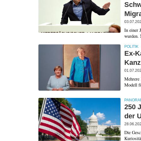
Schw
Migr
03.07.20
In einer 
wurden. 
POLITIK
Ex-Ka
Kanzl
01.07.20
Mehrere 
Modell fü
PANORA
250 
der 
28.06.20
Die Gesch
Kuriositä