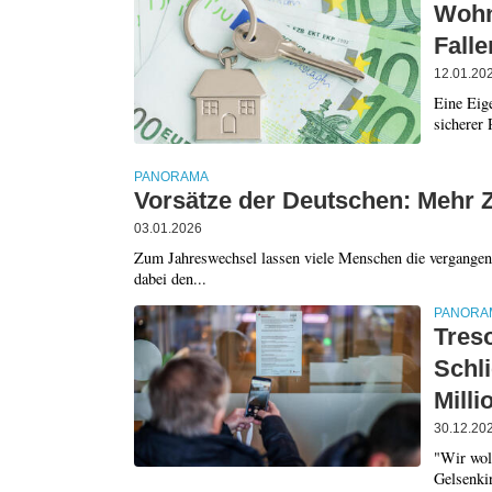
Wohn
Falle
12.01.20
Eine Eig
sicherer 
PANORAMA
Vorsätze der Deutschen: Mehr Z
03.01.2026
Zum Jahreswechsel lassen viele Menschen die vergangen
dabei den...
PANORA
Tres
Schl
Milli
30.12.20
"Wir woll
Gelsenkir