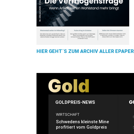
HIER GEHT´S ZUM ARCHIV ALLER EPAPER
G
GOLDPREIS-NEWS
WIRTSCHAFT
Schwedens kleinste Mine
profitiert vom Goldpreis