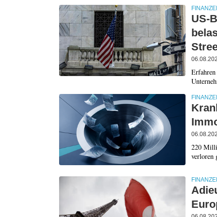
FINANZE
US-B
bela
Stre
06.08.20
Erfahren
Unterneh
FINANZE
Kran
Immo
06.08.20
220 Milli
verloren 
FINANZE
Adie
Euro
06.08.20