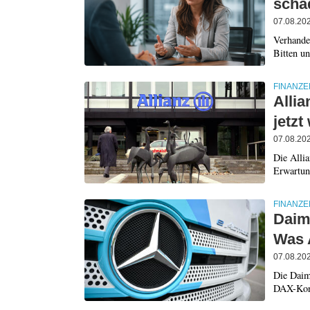
scha
07.08.20
Verhandel
Bitten u
FINANZE
Allia
jetzt
07.08.20
Die Allia
Erwartung
FINANZE
Daiml
Was 
07.08.20
Die Daim
DAX-Konze