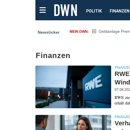
POLITIK
FINANZEN
Geldanlage Pre
MEIN DWN:
Newsticker
Finanzen
FINANZE
RWE-A
Wind
07.08.20
RWE zieh
erhält da
FINANZE
Verh