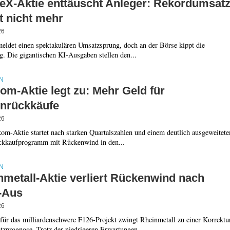
eX-Aktie enttäuscht Anleger: Rekordumsat
t nicht mehr
26
eldet einen spektakulären Umsatzsprung, doch an der Börse kippt die
. Die gigantischen KI-Ausgaben stellen den...
N
om-Aktie legt zu: Mehr Geld für
enrückkäufe
26
om-Aktie startet nach starken Quartalszahlen und einem deutlich ausgeweitete
ckkaufprogramm mit Rückenwind in den...
N
nmetall-Aktie verliert Rückenwind nach
-Aus
26
für das milliardenschwere F126-Projekt zwingt Rheinmetall zu einer Korrektu
tzprognose. Trotz der niedrigeren Erwartungen...