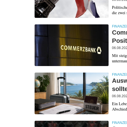
Politisc
die zwei 
FINANZE
Comm
Posi
06.08.20
Mit stei
untermaue
FINANZE
Ausw
sollt
06.08.20
Ein Lebe
Abschied 
FINANZE