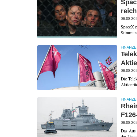
Spac
reich
06.08.20
SpaceX m
Stimmung
FINANZE
Telek
Akti
06.08.20
Die Telek
Aktienrü
FINANZE
Rhei
F126
06.08.20
Das Aus 
der Umsa