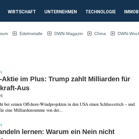
WIRTSCHAFT
UNTERNEHMEN
TECHNOLOGIE
IMMOB
mium
Edelmetalle
DWN-Magazin
China
DWN-Woche
N
ktie im Plus: Trump zahlt Milliarden für
kraft-Aus
26
t bei seinen Offshore-Windprojekten in den USA einen Schlussstrich – und
für eine Milliardensumme von der...
N
andeln lernen: Warum ein Nein nicht