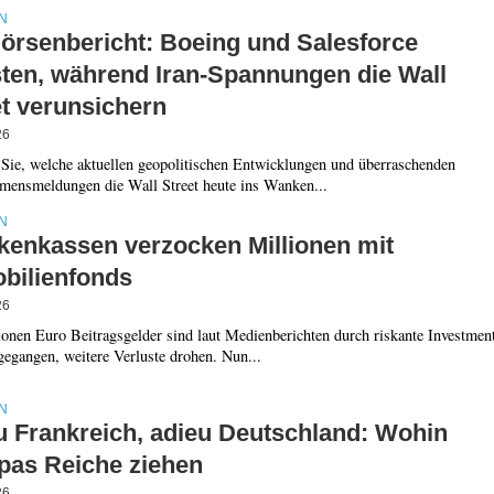
N
örsenbericht: Boeing und Salesforce
sten, während Iran-Spannungen die Wall
et verunsichern
26
 Sie, welche aktuellen geopolitischen Entwicklungen und überraschenden
mensmeldungen die Wall Street heute ins Wanken...
N
kenkassen verzocken Millionen mit
bilienfonds
26
onen Euro Beitragsgelder sind laut Medienberichten durch riskante Investmen
gegangen, weitere Verluste drohen. Nun...
N
u Frankreich, adieu Deutschland: Wohin
pas Reiche ziehen
26