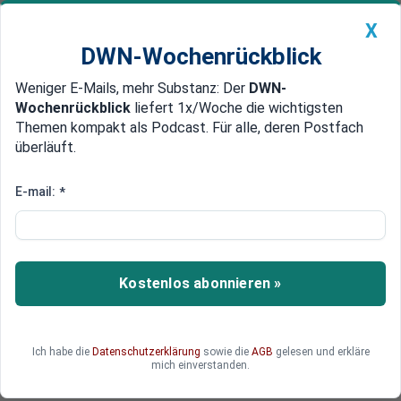
X
DWN-Wochenrückblick
Weniger E-Mails, mehr Substanz: Der
DWN-
Geldanlage Premium
Newsticker
MEIN DWN:
Wochenrückblick
liefert 1x/Woche die wichtigsten
Edelmetalle
DWN-Magazin
China
Themen kompakt als Podcast. Für alle, deren Postfach
überläuft.
DWN-Wochenrückblick
Auto Premium
Bauzinsen aktuell weiterhin
E-mail:
*
hoch: Worauf Häuslebauer und
Immobilienkäufer jetzt achten
sollten
Kostenlos abonnieren »
Die Zinsen auf unser Erspartes sinken – die
Bauzinsen für Kredite bleiben allerdings hoch.
Ich habe die
Datenschutzerklärung
sowie die
AGB
gelesen und erkläre
Was für Bauherren und Immobilienkäufer jetzt
mich einverstanden.
wichtig ist.