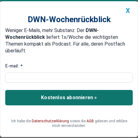
X
DWN-Wochenrückblick
Weniger E-Mails, mehr Substanz: Der
DWN-
Geldanlage Premium
Newsticker
MEIN DWN:
Wochenrückblick
liefert 1x/Woche die wichtigsten
Edelmetalle
DWN-Magazin
China
Themen kompakt als Podcast. Für alle, deren Postfach
überläuft.
DWN-Wochenrückblick
Auto Premium
DAX aktuell auf Höhenflug trotz
E-mail:
*
drohender US-Handelszölle
Der DAX überrascht mit einem starken Anstieg
über 24.000 Punkte – und das trotz drohender
Kostenlos abonnieren »
US-Zölle. Wie reagieren Investoren auf die
geopolitischen Spannungen? Und wie stabil ist
dieser Aufwärtstrend tatsächlich? Ein genauer
Ich habe die
Datenschutzerklärung
sowie die
AGB
gelesen und erkläre
Blick zeigt Risiken und Chancen am Aktienmarkt.
mich einverstanden.