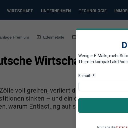
WIRTSCHAFT
UNTERNEHMEN
TECHNOLOGIE
IMMOB
anlage Premium
Edelmetalle
DWN-Magazin
Chin
D
Weniger E-Mails, mehr Sub
tsche Wirtschaft rutscht
Themen kompakt als Podcast
E-mail:
*
ölle voll greifen, verliert die deutsche Wirt
titionen sinken – und ein drittes Rezessionsja
fen, warum Entlastung auf sich warten lässt 
Ich habe die
Datens