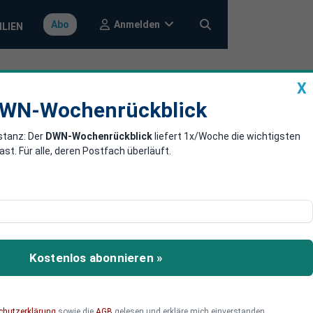
Anmelden
Abo
ILIEN
X
a
DWN-Wochenrückblick
WN-Wochenrückblick
stanz: Der
DWN-Wochenrückblick
liefert 1x/Woche die wichtigsten
 in neue
. Für alle, deren Postfach überläuft.
schaft an Schwung. Die
hr droht. Wie tief die
Kostenlos abonnieren »
und welche Rolle Europa
chutzerklärung
sowie die
AGB
gelesen und erkläre mich einverstanden.