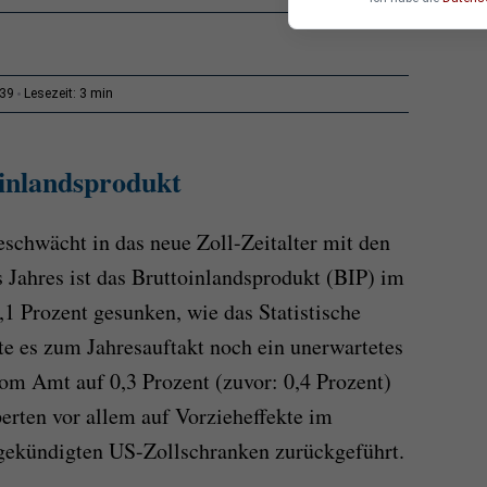
3 min
:39
Lesezeit:
inlandsprodukt
eschwächt in das neue Zoll-Zeitalter mit den
 Jahres ist das Bruttoinlandsprodukt (BIP) im
1 Prozent gesunken, wie das Statistische
te es zum Jahresauftakt noch ein unerwartetes
m Amt auf 0,3 Prozent (zuvor: 0,4 Prozent)
perten vor allem auf Vorzieheffekte im
ngekündigten US-Zollschranken zurückgeführt.