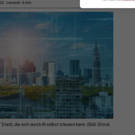
6 min
:22
Lesezeit:
Stadt, die sich durch KI selbst steuern kann. (Bild: iStock