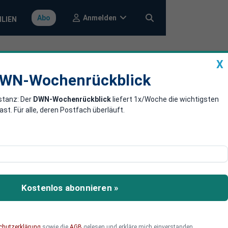
Anmelden
Abo
ILIEN
X
a
DWN-Wochenrückblick
WN-Wochenrückblick
stanz: Der
DWN-Wochenrückblick
liefert 1x/Woche die wichtigsten
. Für alle, deren Postfach überläuft.
venbroich testen
achung, Datenmissbrauch
Kostenlos abonnieren »
chutzerklärung
sowie die
AGB
gelesen und erkläre mich einverstanden.