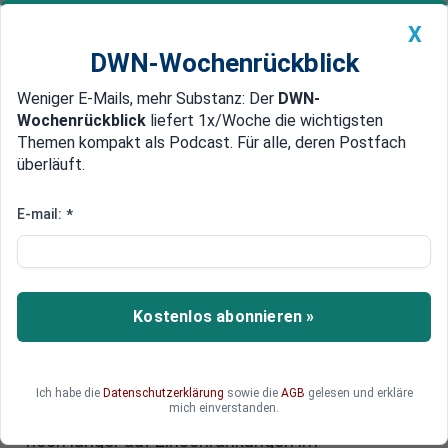
X
DWN-Wochenrückblick
Weniger E-Mails, mehr Substanz: Der
DWN-
Geldanlage Premium
Newsticker
MEIN DWN:
Wochenrückblick
liefert 1x/Woche die wichtigsten
Edelmetalle
DWN-Magazin
China
Themen kompakt als Podcast. Für alle, deren Postfach
überläuft.
DWN-Wochenrückblick
Auto Premium
Deutsche Bahn: Sanierung des
E-mail:
*
Schienennetzes dauert länger –
die Folgen
Kostenlos abonnieren »
Die Pläne waren ehrgeizig – bis 2030 wollte die
Bahn mit einer Dauerbaustelle das Schienennetz
fit machen. Das Timing für die Generalsanierung
entpuppt sich als Fehlplanung, denn sie wird nun
Ich habe die
Datenschutzerklärung
sowie die
AGB
gelesen und erkläre
mich einverstanden.
Jahre länger dauern. Pendler müssen sich also
noch länger auf Einschränkungen im