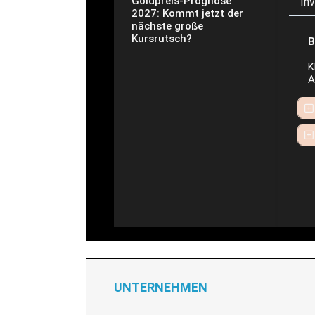
Goldpreis-Prognose
In
2027: Kommt jetzt der
nächste große
Kursrutsch?
B
K
A
UNTERNEHMEN