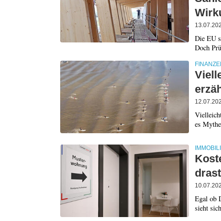
Wirk
13.07.20
Die EU s
Doch Prüf
FINANZE
Viell
erzäh
12.07.20
Vielleich
es Mythen
IMMOBIL
Kost
drast
10.07.20
Egal ob D
sieht sic