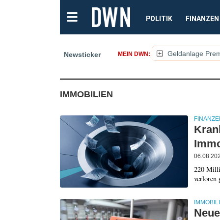
POLITIK
FINANZEN
Geldanlage Pre
Newsticker
MEIN DWN:
(NACHRICHTEN, ARTIK
IMMOBILIEN
FINANZE
Kran
Immo
06.08.20
220 Milli
verloren 
IMMOBIL
Neue