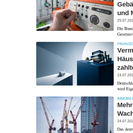
Gebä
und 
25.07.20
Die Bund
Gesetzes
FINANZE
Verm
Häus
zahlt
24.07.20
Deutschla
wird Eig
IMMOBIL
Mehr 
Wach
24.07.20
Das deut