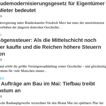
udemodernisierungsgesetz für Eigentümer
Mieter bedeutet
26
esregierung unter Bundeskanzler Friedrich Merz hat eines der umstrittensten
vorhaben der jüngeren deutschen Geschichte...
N
ögenssteuer: Als die Mittelschicht noch
er kaufte und die Reichen höhere Steuern
en
26
nd erlebt die größte Vermögensanhäufung seiner Geschichte – und gleichzeiti
entum für viele Menschen immer...
IEN
Aufträge am Bau im Mai: Tiefbau treibt
stum an
26
sche Bauhauptgewerbe verzeichnet für den Monat Mai ein spürbares Plus bei