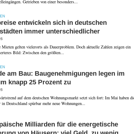
lleingängen. Getrieben von einer besonders...
IEN
reise entwickeln sich in deutschen
städten immer unterschiedlicher
26
 Mieten gelten vielerorts als Dauerproblem. Doch aktuelle Zahlen zeigen ein
ierteres Bild: Zwischen den größten...
IEN
e am Bau: Baugenehmigungen legen im
um knapp 25 Prozent zu
26
ärtstrend auf dem deutschen Wohnungsmarkt setzt sich fort: Im Mai haben di
 in Deutschland spürbar mehr neue Wohnungen...
äische Milliarden für die energetische
erung von Häusern: viel Geld, zu wenig