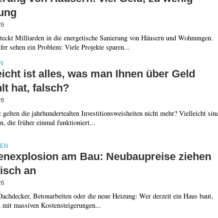
ung
26
teckt Milliarden in die energetische Sanierung von Häusern und Wohnungen.
er sehen ein Problem: Viele Projekte sparen...
N
eicht ist alles, was man Ihnen über Geld
lt hat, falsch?
26
t gelten die jahrhundertealten Investitionsweisheiten nicht mehr? Vielleicht sin
, die früher einmal funktioniert...
IEN
enexplosion am Bau: Neubaupreise ziehen
isch an
26
achdecker, Betonarbeiten oder die neue Heizung: Wer derzeit ein Haus baut,
h mit massiven Kostensteigerungen...