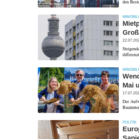
den Beste
IMMOBIL
Mietp
Groß
22.07.20
Steigende
differenz
IMMOBIL
Wend
Mai 
17.07.20
Der Aufw
Bauämter
POLITIK
Europ
Sani