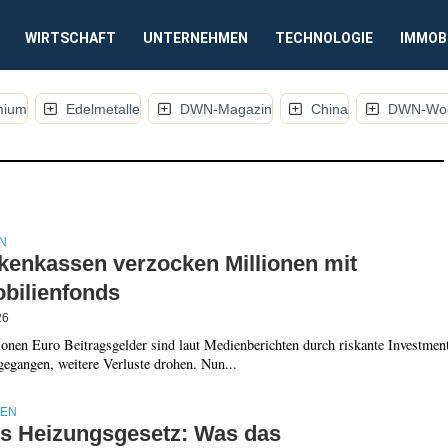
WIRTSCHAFT
UNTERNEHMEN
TECHNOLOGIE
IMMOB
mium
Edelmetalle
DWN-Magazin
China
DWN-Woc
EL, KOMMENTARE UND ANALYSEN)
N
kenkassen verzocken Millionen mit
bilienfonds
26
onen Euro Beitragsgelder sind laut Medienberichten durch riskante Investmen
gegangen, weitere Verluste drohen. Nun...
IEN
s Heizungsgesetz: Was das