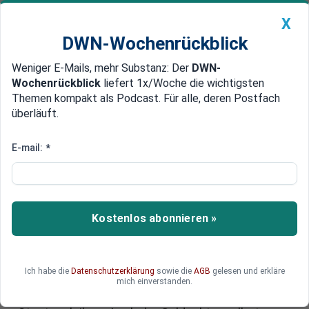
X
DWN-Wochenrückblick
Weniger E-Mails, mehr Substanz: Der
DWN-
Geldanlage Premium
Newsticker
MEIN DWN:
Wochenrückblick
liefert 1x/Woche die wichtigsten
Edelmetalle
DWN-Magazin
China
Themen kompakt als Podcast. Für alle, deren Postfach
überläuft.
DWN-Wochenrückblick
Auto Premium
Goldpreis: Wie China und die
E-mail:
*
USA den Markt dominieren
Gold erlebt ein Comeback – und diesmal greifen
nicht nur Kleinanleger zu. Nach Jahren der
Kostenlos abonnieren »
Zurückhaltung investieren US-
Vermögensverwalter und asiatische
Notenbanken wieder kräftig in Edelmetalle.
Ich habe die
Datenschutzerklärung
sowie die
AGB
gelesen und erkläre
Chinas Zentralbank kauft seit Monaten massiv
mich einverstanden.
Gold auf und trennt sich gleichzeitig von US-