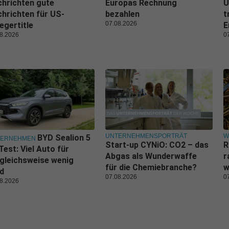
hrichten gute
Europas Rechnung
U
hrichten für US-
bezahlen
t
07.08.2026
egertitle
E
8.2026
0
UNTERNEHMENSPORTRÄT
W
BYD Sealion 5
TERNEHMEN
Start-up CYNiO: CO2 – das
R
Test: Viel Auto für
Abgas als Wunderwaffe
r
gleichsweise wenig
für die Chemiebranche?
w
d
07.08.2026
0
8.2026