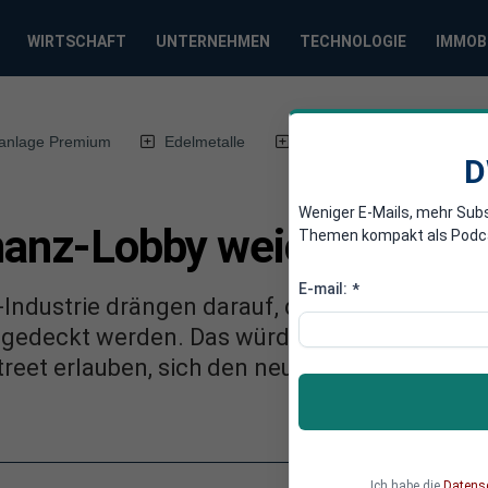
WIRTSCHAFT
UNTERNEHMEN
TECHNOLOGIE
IMMOB
anlage Premium
Edelmetalle
DWN-Magazin
Chin
D
Weniger E-Mails, mehr Sub
inanz-Lobby weicht Reguli
Themen kompakt als Podcast
E-mail:
*
-Industrie drängen darauf, dass alle Finanzdi
edeckt werden. Das würde den Banken und Ve
reet erlauben, sich den neuesten Regeln zur K
Ich habe die
Datens