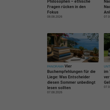
Philosophen – ethische
Nac
Fragen rücken in den
Nac
Fokus
Anl
08.08.2026
07.0
Vier
PANORAMA
UN
Buchempfehlungen für die
im 
Liege: Was Entscheider
ver
diesen Sommer unbedingt
Gel
07.0
lesen sollten
07.08.2026