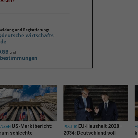
gessen?
meldung und Registrierung:
@deutsche-wirtschafts-
.de
AGB
und
zbestimmungen
US-Marktbericht:
EU-Haushalt 2028–
ANZEN
POLITIK
F
rum schlechte
2034: Deutschland soll
k