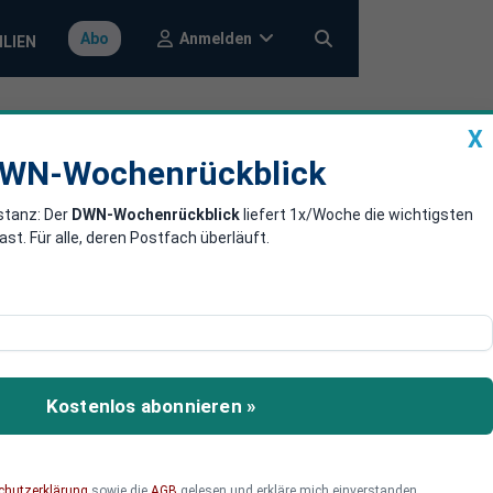
Anmelden
Abo
ILIEN
X
a
DWN-Wochenrückblick
WN-Wochenrückblick
stanz: Der
DWN-Wochenrückblick
liefert 1x/Woche die wichtigsten
erungen auf
. Für alle, deren Postfach überläuft.
enstleistungen im
rsicherern aus der City
ontrolle der Industrie zu
Kostenlos abonnieren »
chutzerklärung
sowie die
AGB
gelesen und erkläre mich einverstanden.