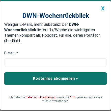
X
DWN-Wochenrückblick
Weniger E-Mails, mehr Substanz: Der
DWN-
Geldanlage Premium
Newsticker
MEIN DWN:
Wochenrückblick
liefert 1x/Woche die wichtigsten
Edelmetalle
DWN-Magazin
China
Themen kompakt als Podcast. Für alle, deren Postfach
überläuft.
DWN-Wochenrückblick
Auto Premium
Konservatives Sparen bevorzugt
E-mail:
*
Risiko durchschaut: Jugendliche
lehnen „geschenktes“ Geld vom
Staat ab
Kostenlos abonnieren »
Junge Sparer setzen verstärkt auf konservative
Anlagen. Diese bringen zwar kaum Zinsen,
allerdings ist das Ausfall-Risiko gering.
Ich habe die
Datenschutzerklärung
sowie die
AGB
gelesen und erkläre
Betriebliche Vorsorgen können junge
mich einverstanden.
Arbeitnehmer nicht überzeugen.