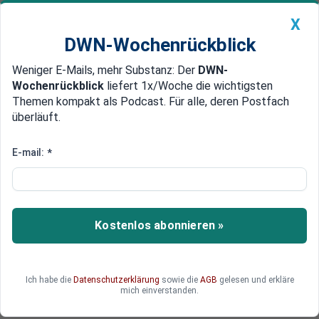
X
DWN-Wochenrückblick
Weniger E-Mails, mehr Substanz: Der
DWN-
Geldanlage Premium
Newsticker
MEIN DWN:
Wochenrückblick
liefert 1x/Woche die wichtigsten
Edelmetalle
DWN-Magazin
China
Themen kompakt als Podcast. Für alle, deren Postfach
überläuft.
DWN-Wochenrückblick
Auto Premium
Keime werden nicht resistent
E-mail:
*
Studie: Honig ist wirksame
Alternative zu Antibiotka
US-Wissenschaftler bestätigen, dass Honig anti-
Kostenlos abonnieren »
baktierielle Wirkungen hat. Er greift die Bakterien
auf verschiedenen Wegen an und verhindert so
die Bildung von Resistenzen. Jährlich erkranken
Ich habe die
Datenschutzerklärung
sowie die
AGB
gelesen und erkläre
etwa zwei Millionen US-Bürger an Antibiotika-
mich einverstanden.
resistenten Keimen.