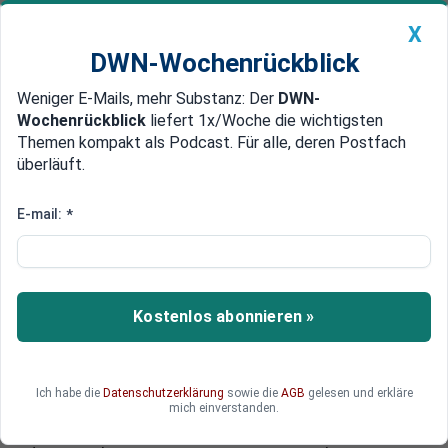
X
DWN-Wochenrückblick
Weniger E-Mails, mehr Substanz: Der
DWN-
Geldanlage Premium
Newsticker
MEIN DWN:
Wochenrückblick
liefert 1x/Woche die wichtigsten
Edelmetalle
DWN-Magazin
China
Themen kompakt als Podcast. Für alle, deren Postfach
überläuft.
DWN-Wochenrückblick
Auto Premium
Peking wird unruhig
E-mail:
*
Hongkong: Bürger wollen mit
Referendum Opposition
einführen
Kostenlos abonnieren »
An einem Online-Referendum für mehr
Demokratie sind in Hong Kong Hunderttausende
an die Wahlurnen gegangen. Die Bürger wollen bei
Ich habe die
Datenschutzerklärung
sowie die
AGB
gelesen und erkläre
den kommenden Stadtoberhaupts-Wahlen einen
mich einverstanden.
oppositionellen Kandidaten. Doch China beäugt