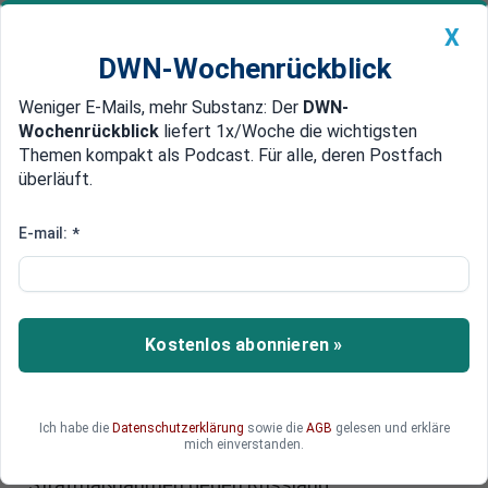
X
DWN-Wochenrückblick
Weniger E-Mails, mehr Substanz: Der
DWN-
Geldanlage Premium
Newsticker
MEIN DWN:
Wochenrückblick
liefert 1x/Woche die wichtigsten
Edelmetalle
DWN-Magazin
China
Themen kompakt als Podcast. Für alle, deren Postfach
überläuft.
DWN-Wochenrückblick
Auto Premium
Rebellen haben Flugschreiber übergeben
E-mail:
*
Ukraine beschließt weitere Teil-
Mobilmachung
Die Ukraine wird weitere Reservisten einziehen,
Kostenlos abonnieren »
um die Grenze zu Russland zu schützen. Die
Rebellen haben die Flugschreiber der
abgestürzten Passagiermaschine den
Ich habe die
Datenschutzerklärung
sowie die
AGB
gelesen und erkläre
malaysischen Behörden übergeben. In Brüssel
mich einverstanden.
beraten die EU-Außenminister über weitere
Strafmaßnahmen gegen Russland.