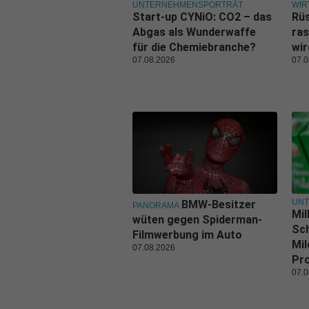
UNTERNEHMENSPORTRÄT
WIR
Start-up CYNiO: CO2 – das
Rüs
Abgas als Wunderwaffe
ras
für die Chemiebranche?
wi
07.08.2026
07.0
UN
BMW-Besitzer
PANORAMA
Mil
wüten gegen Spiderman-
Sch
Filmwerbung im Auto
Mil
07.08.2026
Pr
07.0