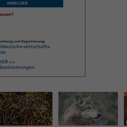
ANMELDEN
gessen?
meldung und Registrierung:
@deutsche-wirtschafts-
.de
AGB
und
zbestimmungen