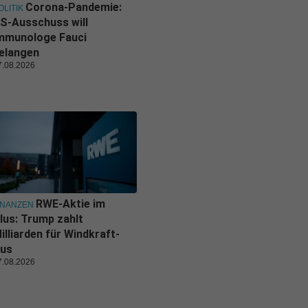
Corona-Pandemie:
OLITIK
S-Ausschuss will
mmunologe Fauci
elangen
7.08.2026
RWE-Aktie im
INANZEN
lus: Trump zahlt
illiarden für Windkraft-
us
7.08.2026