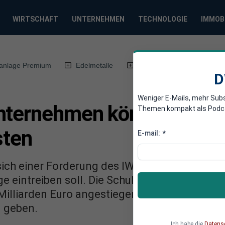
WIRTSCHAFT
UNTERNEHMEN
TECHNOLOGIE
IMMOB
anlage Premium
Edelmetalle
DWN-Magazin
Chin
D
Weniger E-Mails, mehr Sub
nternehmen können sich S
Themen kompakt als Podcast
sten
E-mail:
*
ich einer Forderung des IWF, wonach eine pri
e eintreiben soll. Die Schulden der Grieche
Milliarden Euro angestiegen. Doch die Regieru
d geben.
Ich habe die
Datens