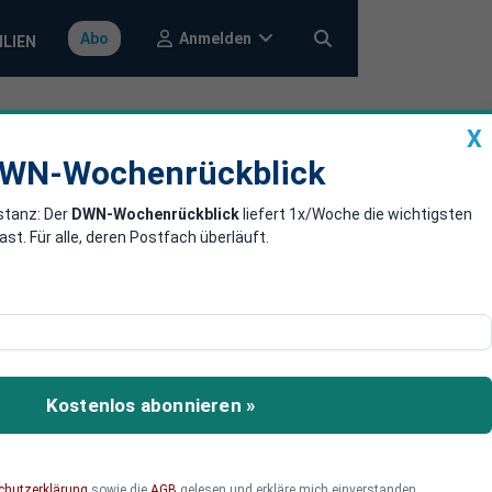
Anmelden
Abo
ILIEN
X
a
DWN-Wochenrückblick
WN-Wochenrückblick
stanz: Der
DWN-Wochenrückblick
liefert 1x/Woche die wichtigsten
ozialbeiträge
. Für alle, deren Postfach überläuft.
vate Inkasso-Firma
n gegenüber den
Kostenlos abonnieren »
ng will das Eintreiben der
chutzerklärung
sowie die
AGB
gelesen und erkläre mich einverstanden.