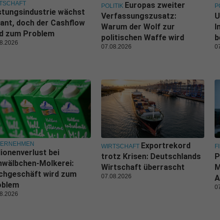
TSCHAFT
Europas zweiter
POLITIK
P
tungsindustrie wächst
Verfassungszusatz:
U
ant, doch der Cashflow
Warum der Wolf zur
I
rd zum Problem
politischen Waffe wird
b
8.2026
07.08.2026
0
TERNEHMEN
Exportrekord
WIRTSCHAFT
F
lionenverlust bei
trotz Krisen: Deutschlands
P
wälbchen-Molkerei:
Wirtschaft überrascht
M
chgeschäft wird zum
07.08.2026
A
oblem
0
8.2026