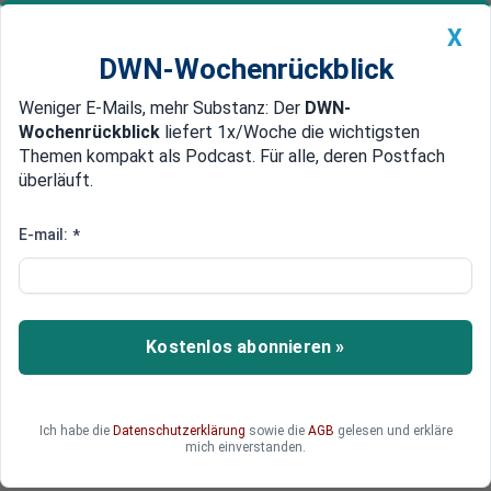
X
DWN-Wochenrückblick
Weniger E-Mails, mehr Substanz: Der
DWN-
Geldanlage Premium
Newsticker
MEIN DWN:
Wochenrückblick
liefert 1x/Woche die wichtigsten
Edelmetalle
DWN-Magazin
China
Themen kompakt als Podcast. Für alle, deren Postfach
überläuft.
DWN-Wochenrückblick
Auto Premium
Firmenwert vervierfacht
E-mail:
*
Erfolg für Samwer-Brüder:
HelloFresh sammelt 75
Millionen Euro ein
Kostenlos abonnieren »
Der Lebensmittel-Versand HelloFresh aus der
Berliner Startup-Fabrik Rocket Internet wird mit
2,6 Milliarden Euro bewertet. Zuvor hatte sich das
Ich habe die
Datenschutzerklärung
sowie die
AGB
gelesen und erkläre
Unternehmen 75 Millionen Euro an frischem Geld
mich einverstanden.
von Investoren besorgt.