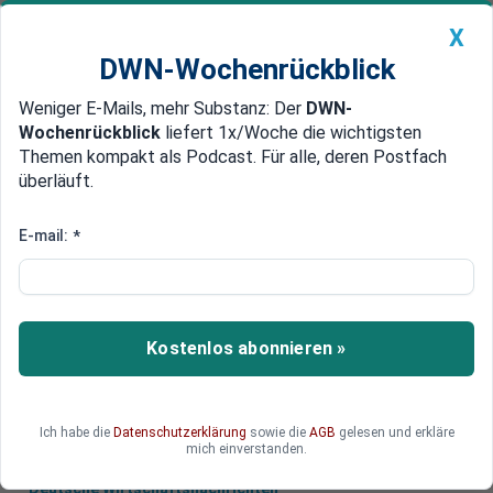
X
DWN-Wochenrückblick
Weniger E-Mails, mehr Substanz: Der
DWN-
Geldanlage Premium
Newsticker
MEIN DWN:
Wochenrückblick
liefert 1x/Woche die wichtigsten
Edelmetalle
DWN-Magazin
China
Themen kompakt als Podcast. Für alle, deren Postfach
überläuft.
DWN-Wochenrückblick
Auto Premium
Auch Pennsylvania wackelt
E-mail:
*
Puerto Rico ist pleite: US-
Investoren vor Haircut
Puerto Rico ist pleite, US-Investoren müssen
Kostenlos abonnieren »
sich auf Haircut einstellen. (Dieser Artikel ist nur
für Abonnenten zugänglich)
Ich habe die
Datenschutzerklärung
sowie die
AGB
gelesen und erkläre
mich einverstanden.
Deutsche Wirtschaftsnachrichten