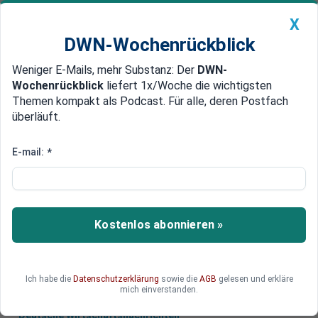
X
DWN-Wochenrückblick
Weniger E-Mails, mehr Substanz: Der
DWN-
Geldanlage Premium
Newsticker
MEIN DWN:
Wochenrückblick
liefert 1x/Woche die wichtigsten
Edelmetalle
DWN-Magazin
China
Themen kompakt als Podcast. Für alle, deren Postfach
überläuft.
DWN-Wochenrückblick
Auto Premium
Krise beim BVB
E-mail:
*
Borussia Dortmund feuert Bosz,
Stöger neuer Trainer
Der eben beim FC Köln gefeuerte Österreicher
Kostenlos abonnieren »
Peter Stöger ist neuer Trainer von Borussia
Dortmund.
Ich habe die
Datenschutzerklärung
sowie die
AGB
gelesen und erkläre
mich einverstanden.
Deutsche Wirtschaftsnachrichten