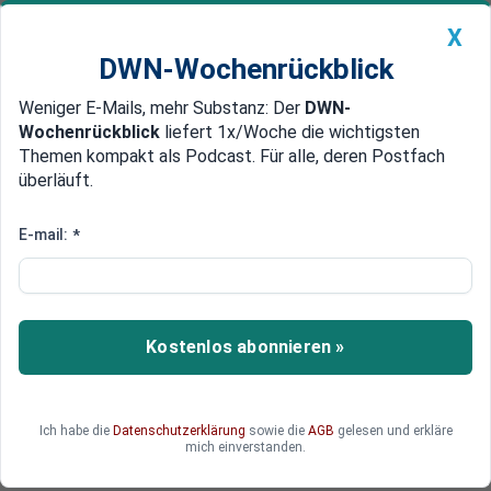
X
DWN-Wochenrückblick
Weniger E-Mails, mehr Substanz: Der
DWN-
Geldanlage Premium
Newsticker
MEIN DWN:
Wochenrückblick
liefert 1x/Woche die wichtigsten
Edelmetalle
DWN-Magazin
China
Themen kompakt als Podcast. Für alle, deren Postfach
überläuft.
DWN-Wochenrückblick
Auto Premium
Vorsitz bei Haushalt
E-mail:
*
Bundestag: Parteien beenden
Blockade gegen die AfD
Die Parteien im Bundestag haben die Blockade
Kostenlos abonnieren »
gegen die AfD aufgegeben und ihr den Posten
des Chefs des Haushaltsausschusses
eingeräumt.
Ich habe die
Datenschutzerklärung
sowie die
AGB
gelesen und erkläre
mich einverstanden.