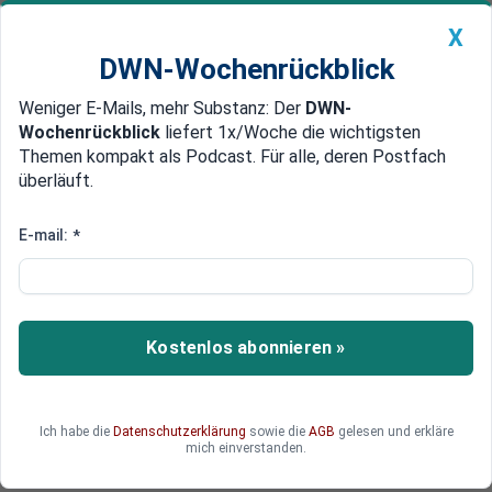
X
DWN-Wochenrückblick
Weniger E-Mails, mehr Substanz: Der
DWN-
Geldanlage Premium
Newsticker
MEIN DWN:
Wochenrückblick
liefert 1x/Woche die wichtigsten
Edelmetalle
DWN-Magazin
China
Themen kompakt als Podcast. Für alle, deren Postfach
überläuft.
DWN-Wochenrückblick
Auto Premium
Ungarn entsendet
E-mail:
*
Spezialeinheiten, um
Unternehmen vor dem Corona-
Virus zu schützen
Kostenlos abonnieren »
Die ungarische Regierung hat militärische
Spezialkräfte ausgesandt, um zu gewährleisten,
Ich habe die
Datenschutzerklärung
sowie die
AGB
gelesen und erkläre
dass strategisch wichtige Unternehmen ihren
mich einverstanden.
Betrieb aufrechterhalten.