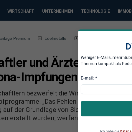
WIRTSCHAFT
UNTERNEHMEN
TECHNOLOGIE
IMMOB
anlage Premium
Edelmetalle
DWN-Magazin
Chin
D
Weniger E-Mails, mehr Sub
tler und Ärzte fordern d
Themen kompakt als Podcast
rona-Impfungen
E-mail:
*
haftlern bezweifelt die Wirksamkeit von Cor
mpfprogramme. „Das Fehlen umfangreicher Tie
 auf der Grundlage von Sicherheitsdaten, die 
en erstellt wurden, werfen Fragen zur Sicherh
Ich habe die
Datens