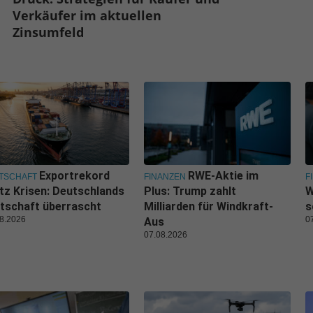
Verkäufer im aktuellen
Zinsumfeld
Exportrekord
RWE-Aktie im
TSCHAFT
FINANZEN
F
tz Krisen: Deutschlands
Plus: Trump zahlt
W
tschaft überrascht
Milliarden für Windkraft-
s
8.2026
0
Aus
07.08.2026