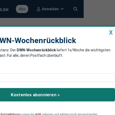
Anmelden
Abo
ILIEN
X
a
DWN-Wochenrückblick
WN-Wochenrückblick
stanz: Der
DWN-Wochenrückblick
liefert 1x/Woche die wichtigsten
as sofortige
. Für alle, deren Postfach überläuft.
ona-Impfstoffen. Sie
rversuche vor klinischen
Kostenlos abonnieren »
in Studien mit einer Dauer
eit dieser Impfstoffe
chutzerklärung
sowie die
AGB
gelesen und erkläre mich einverstanden.