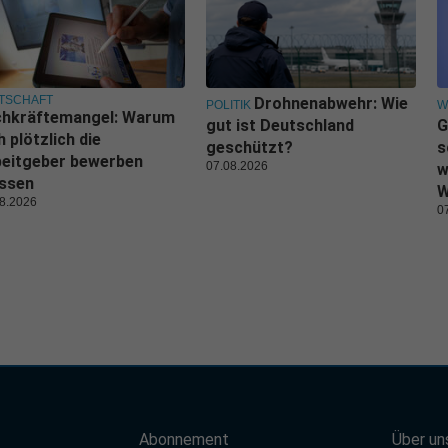
TSCHAFT
Drohnenabwehr: Wie
POLITIK
W
chkräftemangel: Warum
gut ist Deutschland
G
h plötzlich die
geschützt?
s
beitgeber bewerben
07.08.2026
w
ssen
W
8.2026
0
Abonnement
Über un