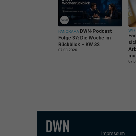
WIR
DWN-Podcast
PANORAMA
Fa
Folge 37: Die Woche im
sic
Rückblick – KW 32
Ar
07.08.2026
mü
07.0
Impressum