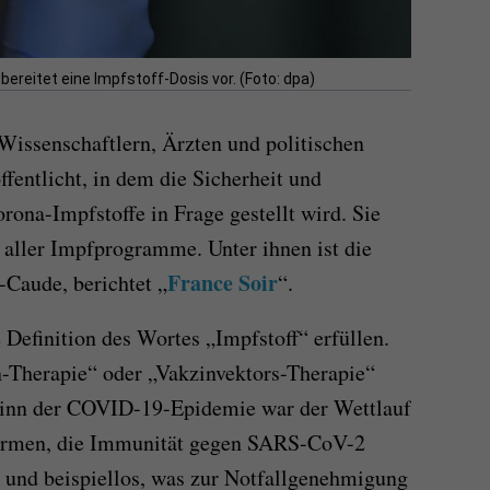
ereitet eine Impfstoff-Dosis vor. (Foto: dpa)
Wissenschaftlern, Ärzten und politischen
ffentlicht, in dem die Sicherheit und
rona-Impfstoffe in Frage gestellt wird. Sie
e aller Impfprogramme. Unter ihnen ist die
France Soir
Caude, berichtet „
“.
 Definition des Wortes „Impfstoff“ erfüllen.
n-Therapie“ oder „Vakzinvektors-Therapie“
ginn der COVID-19-Epidemie war der Wettlauf
formen, die Immunität gegen SARS-CoV-2
et und beispiellos, was zur Notfallgenehmigung