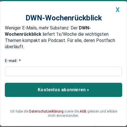
X
DWN-Wochenrückblick
Weniger E-Mails, mehr Substanz: Der
DWN-
Geldanlage Premium
Newsticker
MEIN DWN:
Wochenrückblick
liefert 1x/Woche die wichtigsten
Edelmetalle
DWN-Magazin
China
Themen kompakt als Podcast. Für alle, deren Postfach
überläuft.
DWN-Wochenrückblick
Auto Premium
Italien braucht Bad Bank
E-mail:
*
EZB-Stresstest enthüllt riesige
Kapital-Lücken bei italienischen
Banken
Kostenlos abonnieren »
Durch Aufräumarbeiten vor dem EZB-Stresstest
kommen riesige Altlasten bei italienischen
Banken zutage. Der Gesamtbetrag der faulen
Ich habe die
Datenschutzerklärung
sowie die
AGB
gelesen und erkläre
Kredite steigt auf ein Rekordniveau von 156
mich einverstanden.
Milliarden Euro. Investoren verlangen