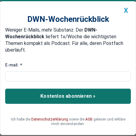
X
DWN-Wochenrückblick
Weniger E-Mails, mehr Substanz: Der
DWN-
Geldanlage Premium
Newsticker
MEIN DWN:
Wochenrückblick
liefert 1x/Woche die wichtigsten
Edelmetalle
DWN-Magazin
China
Themen kompakt als Podcast. Für alle, deren Postfach
überläuft.
DWN-Wochenrückblick
Auto Premium
„Salamicrash“
E-mail:
*
Börse: Dax verliert 2,7 Prozent
Trotz starker US-Verbraucherstimmung verliert
der Dax deutlich - das sieht nach einem Crash in
Kostenlos abonnieren »
Raten aus. Schwache Konjunkturdaten meldet
auch China: Die Regierung gründet einen Fonds,
der Schattenbanken-Trusts retten soll. Und der
Ölpreis kollabiert weiter.
Ich habe die
Datenschutzerklärung
sowie die
AGB
gelesen und erkläre
mich einverstanden.