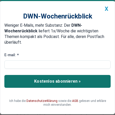
X
DWN-Wochenrückblick
Weniger E-Mails, mehr Substanz: Der
DWN-
Geldanlage Premium
Newsticker
MEIN DWN:
Wochenrückblick
liefert 1x/Woche die wichtigsten
Edelmetalle
DWN-Magazin
China
Themen kompakt als Podcast. Für alle, deren Postfach
überläuft.
DWN-Wochenrückblick
Auto Premium
Putin kann warten
E-mail:
*
Putin hat Zeit: Schwacher Rubel
und EU-Sanktionen helfen
russischer Wirtschaft
Kostenlos abonnieren »
Das Institut der Deutschen Wirtschaft (IW) hat in
einer Analyse ein Paradox zu Tage gefördert: Die
Mischung aus Rubel-Verfall, niedrigen Ölpreisen
Ich habe die
Datenschutzerklärung
sowie die
AGB
gelesen und erkläre
und EU-Sanktionen ist für Russland
mich einverstanden.
ausgesprochen vorteilhaft. Die russische